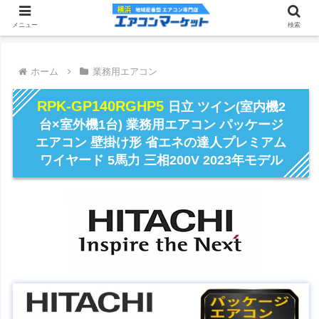
メニュー
検索
ホーム
業務用エアコン
RPK-GP140RGHP5
日立 ツイン(室内機2
台×室外機1台) 業務用エアコン パッケージ
エアコン 壁掛け形 省エネの達人プレミアム
ワイヤード 5馬力 三相200V 2023年モデル