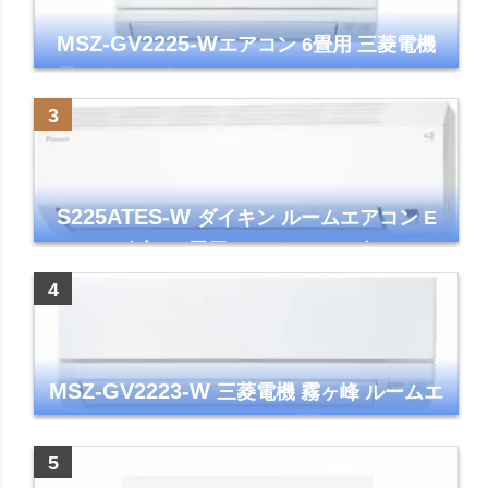
MSZ-GV2225-W
エアコン 6畳用 三菱電機
霧ヶ峰 2025年モデル GVシリーズ ピュアホ
ワイト 清潔 除湿 単相100V
S225ATES-W
ダイキン ルームエアコン E
シリーズ 主に6畳用 ホワイト 2025年モデル
コンパクトモデル ストリーマ
MSZ-GV2223-W
三菱電機 霧ヶ峰 ルームエ
アコン GVシリーズ おもに6畳用 ピュアホワ
イト 2023年モデル