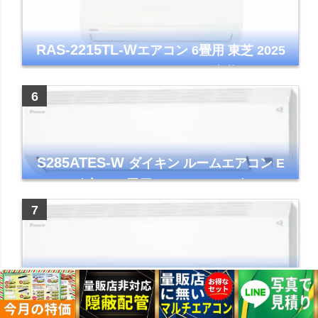
RAS-2215TL-W
エアコン 6畳用 東芝 2025
年モデル TLシリーズ ホワイト 壁掛け クーラ
ー コンパクト 清潔
S285ATES-W
ダイキン ルームエアコン E
シリーズ 主に10畳用 ホワイト 2025年モデル
コンパクトモデル ストリーマ
S565ATEP-W
ダイキン ルームエアコン E
シリーズ 主に18畳用 ホワイト 2025年モデル