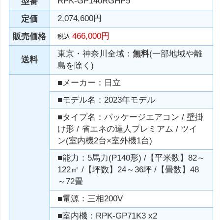
RPK-GP140RGHP5
型番
2,074,600円
定価
466,000円
販売価格
税込
東京・神奈川全域：
無料
(一部地域や離
送料
島を除く)
■メーカー：日立
■モデル名：2023年モデル
■タイプ名：パッケージエアコン / 壁掛
け形 / 省エネの達人プレミアム / ツイ
ン(室内機2台×室外機1台)
■能力：5馬力(P140形) /【平米数】82～
122㎡ /【坪数】24～36坪 /【畳数】48
～72畳
■電源：三相200V
■室内機：RPK-GP71K3 x2