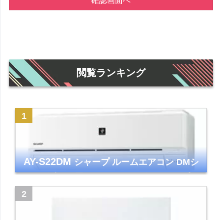
確認画面へ
閲覧ランキング
AY-S22DM
シャープ ルームエアコン DMシ
リーズ 主に6畳 ホワイト 2024年モデル プラ
ズマクラスター7000