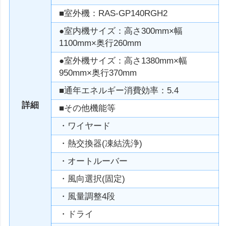
■室外機：RAS-GP140RGH2
●室内機サイズ：高さ300mm×幅
1100mm×奥行260mm
●室外機サイズ：高さ1380mm×幅
950mm×奥行370mm
■通年エネルギー消費効率：5.4
詳細
■その他機能等
・ワイヤード
・熱交換器(凍結洗浄)
・オートルーバー
・風向選択(固定)
・風量調整4段
・ドライ