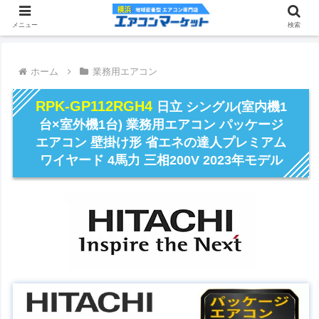
メニュー
検索
ホーム
業務用エアコン
RPK-GP112RGH4
日立 シングル(室内機1
台×室外機1台) 業務用エアコン パッケージ
エアコン 壁掛け形 省エネの達人プレミアム
ワイヤード 4馬力 三相200V 2023年モデル