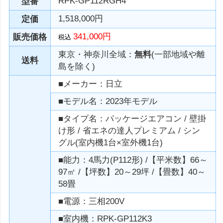
RPK-GP112RGH4
型番
1,518,000円
定価
341,000円
販売価格
税込
東京・神奈川全域：
無料
(一部地域や離
送料
島を除く)
■メーカー：日立
■モデル名：2023年モデル
■タイプ名：パッケージエアコン / 壁掛
け形 / 省エネの達人プレミアム / シン
グル(室内機1台×室外機1台)
■能力：4馬力(P112形) /【平米数】66～
97㎡ /【坪数】20～29坪 /【畳数】40～
58畳
■電源：三相200V
■室内機：RPK-GP112K3