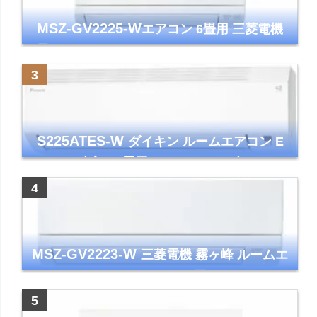
MSZ-GV2225-W
エアコン 6畳用 三菱電機
霧ヶ峰 2025年モデル GVシリーズ ピュアホ
ワイト 清潔 除湿 単相100V
S225ATES-W
ダイキン ルームエアコン E
シリーズ 主に6畳用 ホワイト 2025年モデル
コンパクトモデル ストリーマ
MSZ-GV2223-W
三菱電機 霧ヶ峰 ルームエ
アコン GVシリーズ おもに6畳用 ピュアホワ
イト 2023年モデル