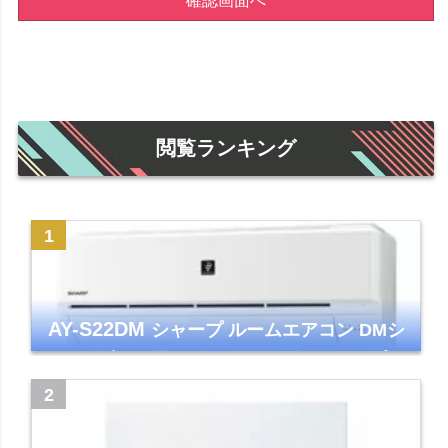
確認画面へ
閲覧ランキング
AY-S22DM
シャープ ルームエアコン DMシ
リーズ 主に6畳 ホワイト 2024年モデル プラ
ズマクラスター7000