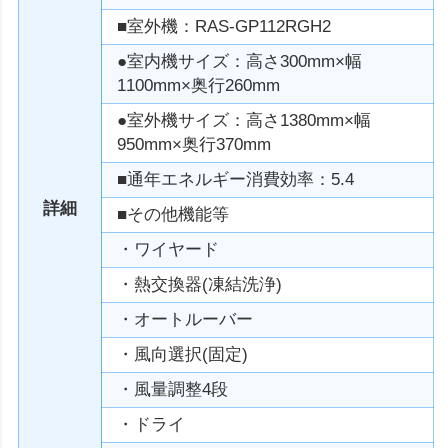
■室外機：RAS-GP112RGH2
●室内機サイズ：高さ300mm×幅
1100mm×奥行260mm
●室外機サイズ：高さ1380mm×幅
950mm×奥行370mm
■通年エネルギー消費効率：5.4
詳細
■その他機能等
・ワイヤード
・熱交換器(凍結洗浄)
・オートルーバー
・風向選択(固定)
・風量調整4段
・ドライ