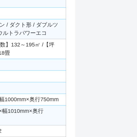
/ ダクト形 / ダブルツ
/ ウルトラパワーエコ
数】132～195㎡ /【坪
18畳
1000mm×奥行750mm
幅1010mm×奥行
2