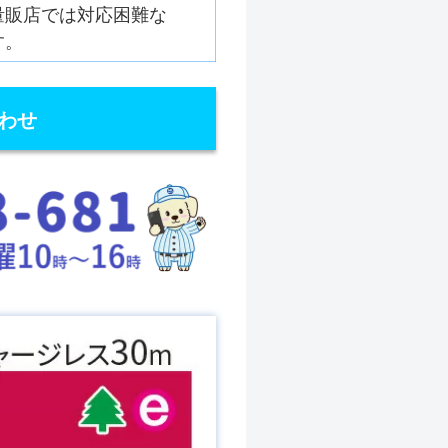
量販店では対応困難な
す。
わせ