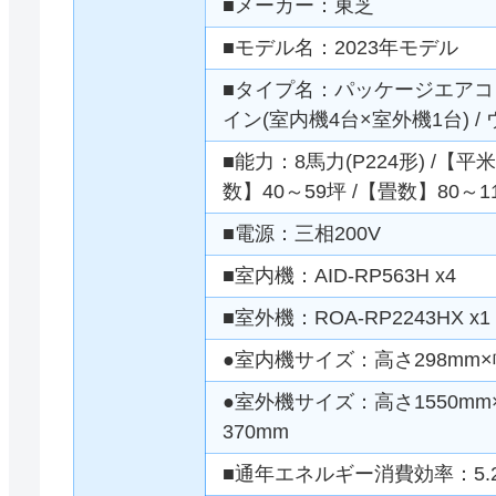
■メーカー：東芝
■モデル名：2023年モデル
■タイプ名：パッケージエアコン 
イン(室内機4台×室外機1台) 
■能力：8馬力(P224形) /【平米
数】40～59坪 /【畳数】80～1
■電源：三相200V
■室内機：AID-RP563H x4
■室外機：ROA-RP2243HX x1
●室内機サイズ：高さ298mm×幅
●室外機サイズ：高さ1550mm×
370mm
■通年エネルギー消費効率：5.