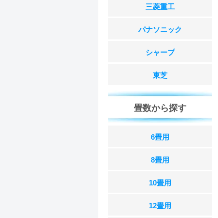
三菱重工
パナソニック
シャープ
東芝
畳数から探す
6畳用
8畳用
10畳用
12畳用