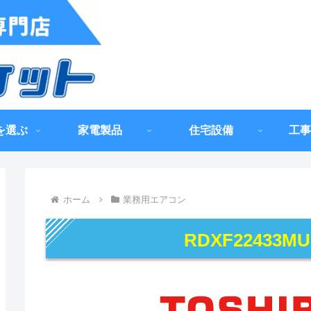
を選ぶ
家電製品
住宅設備
工事
ホーム
業務用エアコン
RDXF22433M