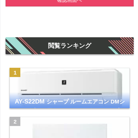
確認画面へ
閲覧ランキング
AY-S22DM
シャープ ルームエアコン DMシ
リーズ 主に6畳 ホワイト 2024年モデル プラ
ズマクラスター7000