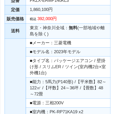
PKZX-ERMP140KL3
型番
1,860,100円
定価
392,000円
販売価格
税込
東京・神奈川全域：
無料
(一部地域や離
送料
島を除く)
■メーカー：三菱電機
■モデル名：2023年モデル
■タイプ名：パッケージエアコン / 壁掛
け形 / スリムER / ツイン(室内機2台×室
外機1台)
■能力：5馬力(P140形) /【平米数】82～
122㎡ /【坪数】24～36坪 /【畳数】48
～72畳
■電源：三相200V
■室内機：PK-RP71KA19 x2