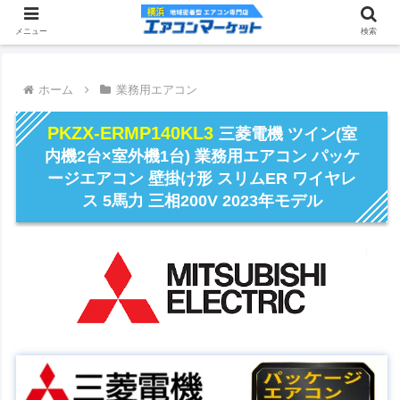
メニュー
検索
ホーム
業務用エアコン
PKZX-ERMP140KL3
三菱電機 ツイン(室
内機2台×室外機1台) 業務用エアコン パッケ
ージエアコン 壁掛け形 スリムER ワイヤレ
ス 5馬力 三相200V 2023年モデル