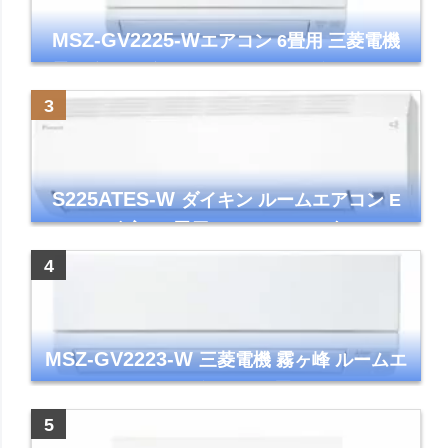
MSZ-GV2225-W
エアコン 6畳用 三菱電機
霧ヶ峰 2025年モデル GVシリーズ ピュアホ
ワイト 清潔 除湿 単相100V
S225ATES-W
ダイキン ルームエアコン E
シリーズ 主に6畳用 ホワイト 2025年モデル
コンパクトモデル ストリーマ
MSZ-GV2223-W
三菱電機 霧ヶ峰 ルームエ
アコン GVシリーズ おもに6畳用 ピュアホワ
イト 2023年モデル