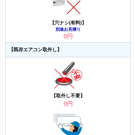
【穴ナシ(有料)】
別途お見積り
0
円
【既存エアコン取外し】
【取外し不要】
0
円