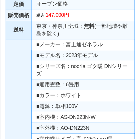
オープン価格
定価
147,000円
販売価格
税込
東京・神奈川全域：
無料
(一部地域や離
送料
島を除く)
■メーカー：富士通ゼネラル
■モデル名：2023年モデル
■シリーズ名：nocria ゴク暖 DNシリー
ズ
■適用畳数：6畳用
■カラー：ホワイト
■電源：単相100V
■室内機：AS-DN223N-W
■室外機：AO-DN223N
●室内機サイズ：高さ250mm×幅