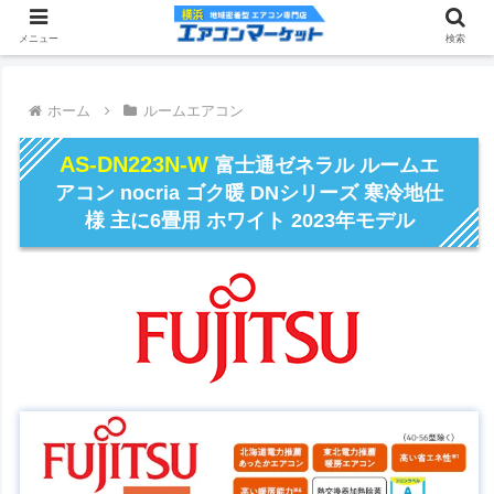
メニュー
検索
ホーム
ルームエアコン
AS-DN223N-W
富士通ゼネラル ルームエ
アコン nocria ゴク暖 DNシリーズ 寒冷地仕
様 主に6畳用 ホワイト 2023年モデル