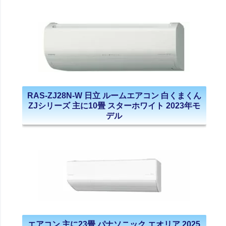
RAS-ZJ28N-W 日立 ルームエアコン 白くまくん
ZJシリーズ 主に10畳 スターホワイト 2023年モ
デル
エアコン 主に23畳 パナソニック エオリア 2025