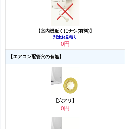
【室内機近くにナシ(有料)】
別途お見積り
0
円
【エアコン配管穴の有無】
【穴アリ】
0
円