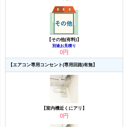
【その他(有料)】
別途お見積り
0
円
【エアコン専用コンセント(専用回路)有無】
【室内機近くにアリ】
0
円