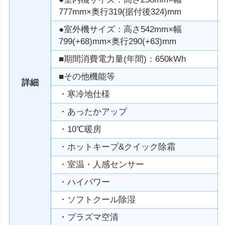
777mm×奥行319(据付後324)mm
●室外機サイズ：高さ542mm×幅
799(+68)mm×奥行290(+63)mm
■期間消費電力量(年間)：650kWh
■その他機能等
詳細
・寒冷地仕様
・あったかアップ
・10℃暖房
・ホットキープ&クイック除霜
・室温・人感センサー
・ハイパワー
・ソフトクール除湿
・プラズマ空清