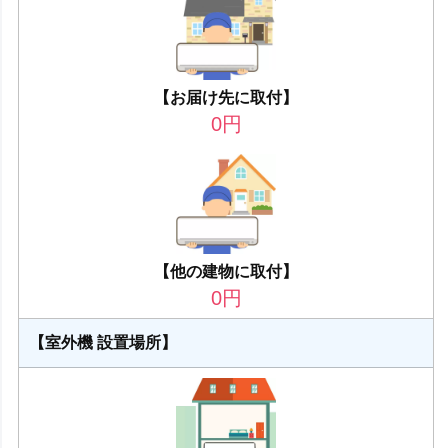
【お届け先に取付】
0
円
【他の建物に取付】
0
円
【室外機 設置場所】