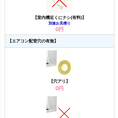
【室内機近くにナシ(有料)】
別途お見積り
0
円
【エアコン配管穴の有無】
【穴アリ】
0
円