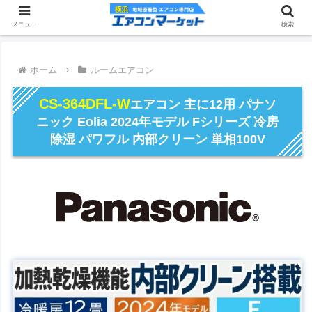
メニュー
検索
ホーム
ルームエアコン
CS-364DFL-W
エアコン 主に12用 パナソ
ニック Eolia 2024年モデル Fシリーズ 冷房
除湿 パワフル 内部クリーン 単相100V