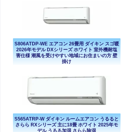
S806ATDP-WE エアコン 26畳用 ダイキン スゴ暖
2026年モデル DXシリーズ ホワイト 室外機耐塩
害仕様 潮風を受けやすい地域にお住まいの方 壁
掛け
S565ATRP-W ダイキン ルームエアコン うるると
さらら RXシリーズ 主に18畳 ホワイト 2025年モ
デル うるる加湿 さらら除湿