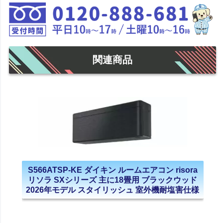
関連商品
S566ATSP-KE ダイキン ルームエアコン risora
リソラ SXシリーズ 主に18畳用 ブラックウッド
2026年モデル スタイリッシュ 室外機耐塩害仕様