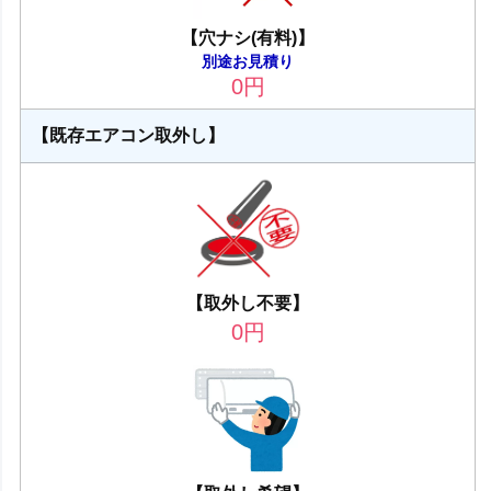
【穴ナシ(有料)】
別途お見積り
0
円
【既存エアコン取外し】
【取外し不要】
0
円