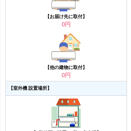
【お届け先に取付】
0
円
【他の建物に取付】
0
円
【室外機 設置場所】