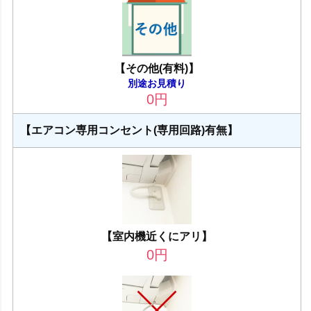
【その他(有料)】
別途お見積り
0
円
【エアコン専用コンセント(専用回路)有無】
【室内機近くにアリ】
0
円