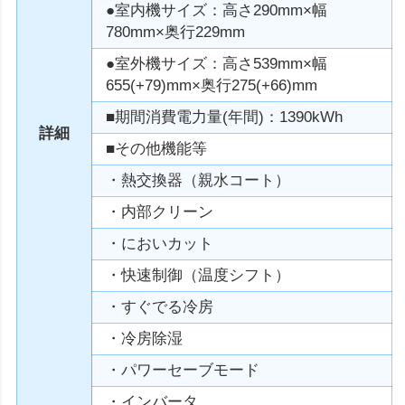
●室内機サイズ：高さ290mm×幅
780mm×奥行229mm
●室外機サイズ：高さ539mm×幅
655(+79)mm×奥行275(+66)mm
■期間消費電力量(年間)：1390kWh
詳細
■その他機能等
・熱交換器（親水コート）
・内部クリーン
・においカット
・快速制御（温度シフト）
・すぐでる冷房
・冷房除湿
・パワーセーブモード
・インバータ