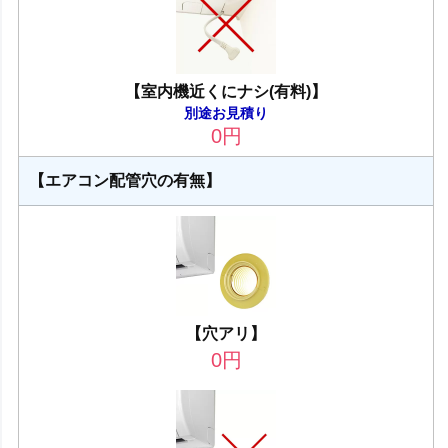
【室内機近くにナシ(有料)】
別途お見積り
0
円
【エアコン配管穴の有無】
【穴アリ】
0
円