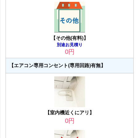
【その他(有料)】
別途お見積り
0
円
【エアコン専用コンセント(専用回路)有無】
【室内機近くにアリ】
0
円