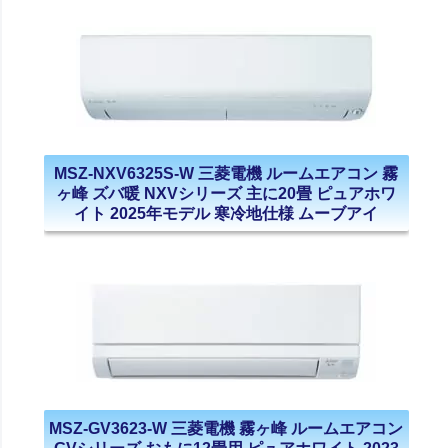
MSZ-NXV6325S-W 三菱電機 ルームエアコン 霧
ヶ峰 ズバ暖 NXVシリーズ 主に20畳 ピュアホワ
イト 2025年モデル 寒冷地仕様 ムーブアイ
MSZ-GV3623-W 三菱電機 霧ヶ峰 ルームエアコン