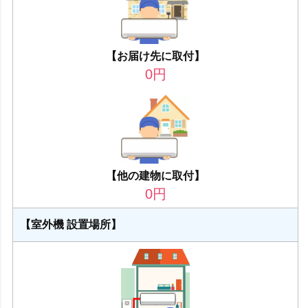
【お届け先に取付】
0
円
【他の建物に取付】
0
円
【室外機 設置場所】