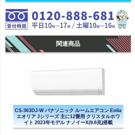
関連商品
CS-363DJ-W パナソニック ルームエアコン Eolia
エオリア Jシリーズ 主に12畳用 クリスタルホワ
イト 2023年モデル ナノイーX(9.6兆)搭載