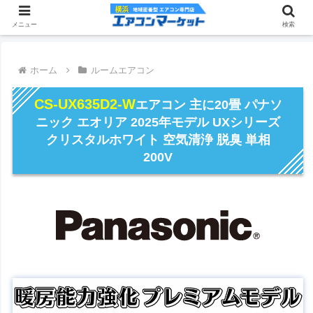
メニュー
検索
ホーム
ルームエアコン
CS-UX635D2-W
エアコン 主に20畳 パナソ
ニック エオリア 2025年モデル UXシリーズ
クリスタルホワイト 空気清浄 脱臭 単相
200V