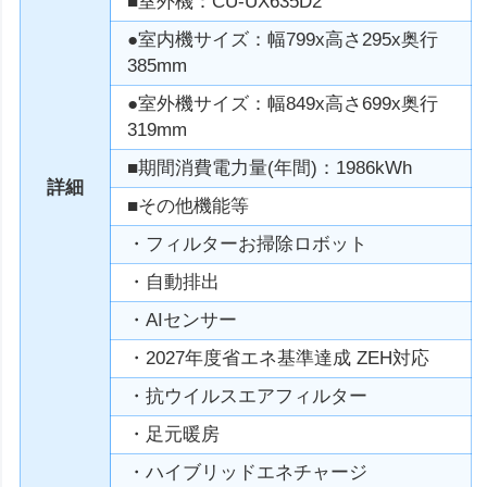
■室外機：CU-UX635D2
●室内機サイズ：幅799x高さ295x奥行
385mm
●室外機サイズ：幅849x高さ699x奥行
319mm
■期間消費電力量(年間)：1986kWh
詳細
■その他機能等
・フィルターお掃除ロボット
・自動排出
・AIセンサー
・2027年度省エネ基準達成 ZEH対応
・抗ウイルスエアフィルター
・足元暖房
・ハイブリッドエネチャージ