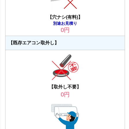
【穴ナシ(有料)】
別途お見積り
0
円
【既存エアコン取外し】
【取外し不要】
0
円