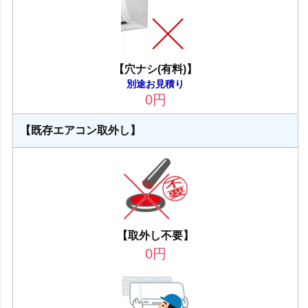
【穴ナシ(有料)】
別途お見積り
0
円
【既存エアコン取外し】
【取外し不要】
0
円