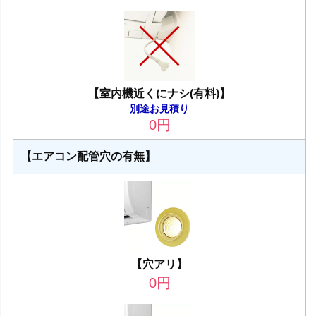
【室内機近くにナシ(有料)】
別途お見積り
0
円
【エアコン配管穴の有無】
【穴アリ】
0
円