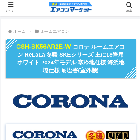
メニュー
検索
ホーム
ルームエアコン
CSH-SK56AR2E-W
コロナ ルームエアコ
ン ReLaLa 冬暖 SKEシリーズ 主に18畳用
ホワイト 2024年モデル 寒冷地仕様 海浜地
域仕様 耐塩害(室外機)