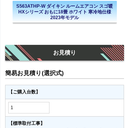
S563ATHP-W ダイキン ルームエアコン スゴ暖
HXシリーズ おもに18畳 ホワイト 寒冷地仕様
2023年モデル
お見積り
【ご購入台数】
【標準取付工事】