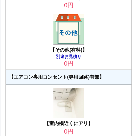
0
円
【その他(有料)】
別途お見積り
0
円
【エアコン専用コンセント(専用回路)有無】
【室内機近くにアリ】
0
円