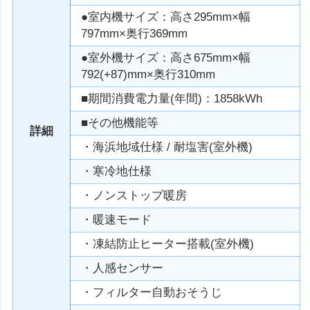
●室内機サイズ：高さ295mm×幅
797mm×奥行369mm
●室外機サイズ：高さ675mm×幅
792(+87)mm×奥行310mm
■期間消費電力量(年間)：1858kWh
■その他機能等
詳細
・海浜地域仕様 / 耐塩害(室外機)
・寒冷地仕様
・ノンストップ暖房
・暖速モード
・凍結防止ヒーター搭載(室外機)
・人感センサー
・フィルター自動おそうじ