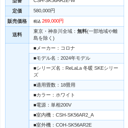
CSH-SK56AR2E-W
型番
580,000円
定価
269,000円
販売価格
税込
東京・神奈川全域：
無料
(一部地域や離
送料
島を除く)
■メーカー：コロナ
■モデル名：2024年モデル
■シリーズ名：ReLaLa 冬暖 SKEシリー
ズ
■適用畳数：18畳用
■カラー：ホワイト
■電源：単相200V
■室内機：CSH-SK56AR2_A
■室外機：COH-SK56AR2E