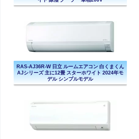
RAS-AJ36R-W 日立 ルームエアコン 白くまくん
AJシリーズ 主に12畳 スターホワイト 2024年モ
デル シンプルモデル