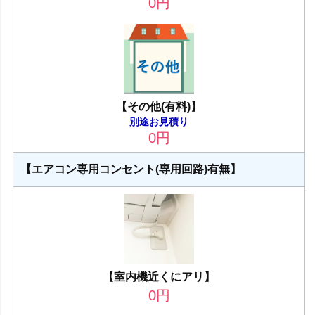
0
円
【その他(有料)】
別途お見積り
0
円
【エアコン専用コンセント(専用回路)有無】
【室内機近くにアリ】
0
円