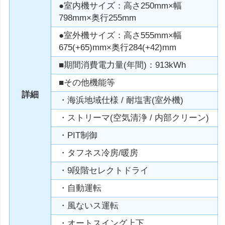
●室内機サイズ：高さ250mm×幅
798mm×奥行255mm
●室外機サイズ：高さ555mm×幅
675(+65)mm×奥行284(+42)mm
■期間消費電力量(年間)：913kWh
■その他機能等
詳細
・海浜地域仕様 / 耐塩害(室外機)
・ストリーマ(空気清浄 / 内部クリーン)
・PIT制御
・タフネス冷房/暖房
・9段階セレクトドライ
・自動運転
・風ないス運転
・オートスイング上下