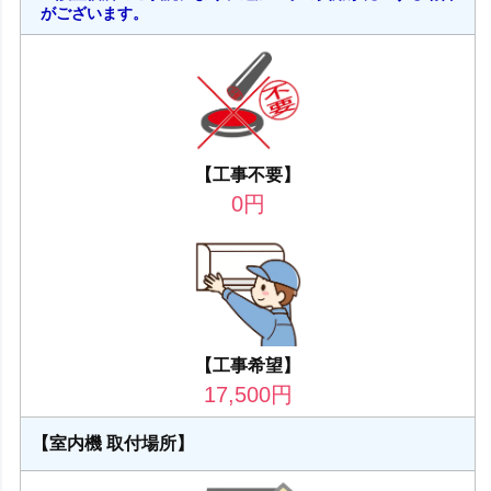
がございます。
【工事不要】
0
円
【工事希望】
17,500
円
【室内機 取付場所】