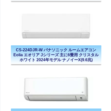
CS-224DJR-W パナソニック ルームエアコン
Eolia エオリア Jシリーズ 主に6畳用 クリスタル
ホワイト 2024年モデル ナノイーX(9.6兆)