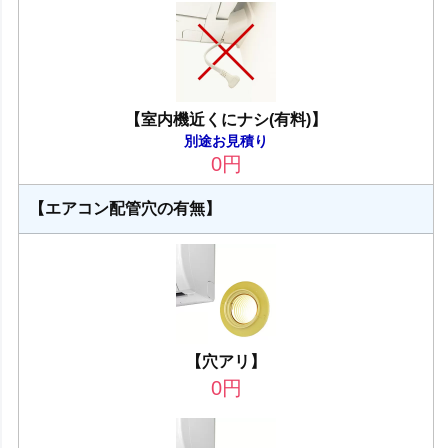
【室内機近くにナシ(有料)】
別途お見積り
0
円
【エアコン配管穴の有無】
【穴アリ】
0
円