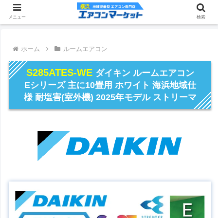
メニュー
検索
ホーム
ルームエアコン
S285ATES-WE
ダイキン ルームエアコン
Eシリーズ 主に10畳用 ホワイト 海浜地域仕
様 耐塩害(室外機) 2025年モデル ストリーマ