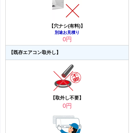
【穴ナシ(有料)】
別途お見積り
0
円
【既存エアコン取外し】
【取外し不要】
0
円