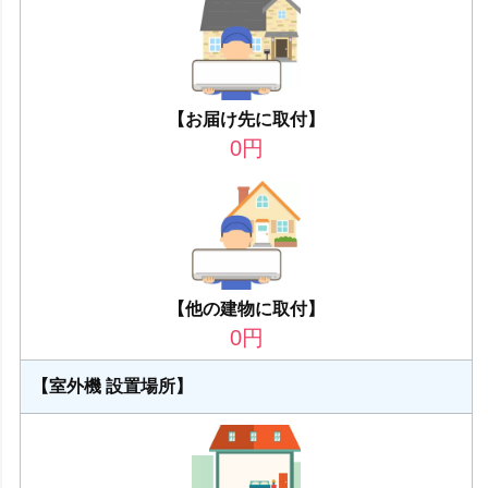
【お届け先に取付】
0
円
【他の建物に取付】
0
円
【室外機 設置場所】