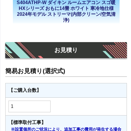
S404ATHP-W ダイキン ルームエアコン スゴ暖
HXシリーズ おもに14畳 ホワイト 寒冷地仕様
2024年モデル ストリーマ(内部クリーン/空気清
浄)
お見積り
【ご購入台数】
【標準取付工事】
※設置個所のご状況により、追加工事の費用が発生する場合