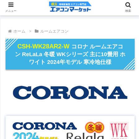
メニュー
検索
ホーム
ルームエアコン
CSH-WK28AR2-W
コロナ ルームエアコ
ン ReLaLa 冬暖 WKシリーズ 主に10畳用 ホ
ワイト 2024年モデル 寒冷地仕様