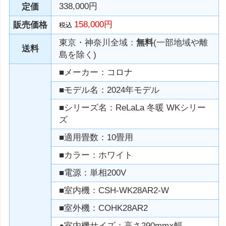
338,000円
定価
158,000円
販売価格
税込
東京・神奈川全域：
無料
(一部地域や離
送料
島を除く)
■メーカー：コロナ
■モデル名：2024年モデル
■シリーズ名：ReLaLa 冬暖 WKシリー
ズ
■適用畳数：10畳用
■カラー：ホワイト
■電源：単相200V
■室内機：CSH-WK28AR2-W
■室外機：COHK28AR2
●室内機サイズ：高さ290mm×幅