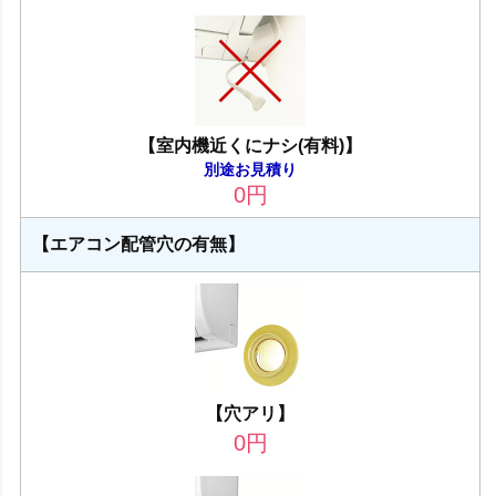
【室内機近くにナシ(有料)】
別途お見積り
0
円
【エアコン配管穴の有無】
【穴アリ】
0
円