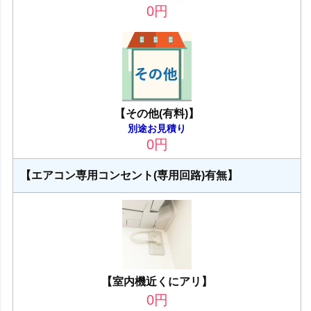
0
円
【その他(有料)】
別途お見積り
0
円
【エアコン専用コンセント(専用回路)有無】
【室内機近くにアリ】
0
円