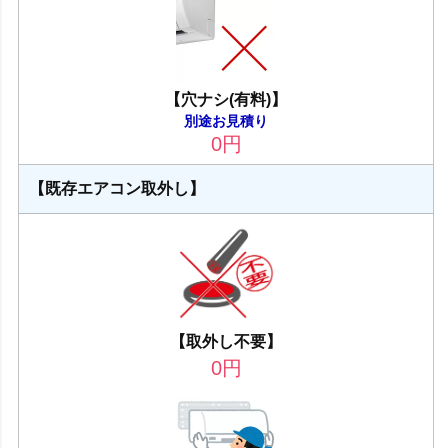
【穴ナシ(有料)】
別途お見積り
0
円
【既存エアコン取外し】
【取外し不要】
0
円