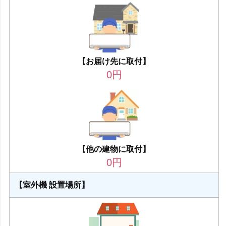
【お届け先に取付】
0
円
【他の建物に取付】
0
円
【室外機 設置場所】