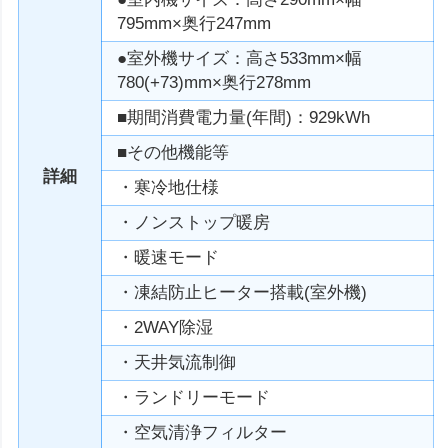
795mm×奥行247mm
●室外機サイズ：高さ533mm×幅
780(+73)mm×奥行278mm
■期間消費電力量(年間)：929kWh
■その他機能等
詳細
・寒冷地仕様
・ノンストップ暖房
・暖速モード
・凍結防止ヒーター搭載(室外機)
・2WAY除湿
・天井気流制御
・ランドリーモード
・空気清浄フィルター