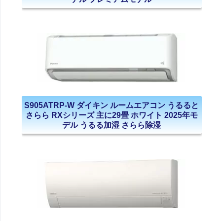
S905ATRP-W ダイキン ルームエアコン うるると
さらら RXシリーズ 主に29畳 ホワイト 2025年モ
デル うるる加湿 さらら除湿