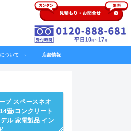
について
店舗情報
ーブ スペースネオ
造14畳/コンクリート
年モデル 家電製品 イン
ド