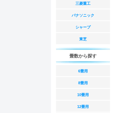
三菱重工
パナソニック
シャープ
東芝
畳数から探す
6畳用
8畳用
10畳用
12畳用