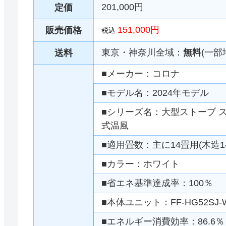
201,000円
定価
151,000円
販売価格
税込
東京・神奈川全域：
無料
(一部
送料
■メーカー：コロナ
■モデル名：2024年モデル
■シリーズ名：大型ストーブ ス
式温風
■適用畳数：主に14畳用(木造1
■カラー：ホワイト
■省エネ基準達成率：100％
■本体ユニット：FF-HG52SJ-
■エネルギー消費効率：86.6％