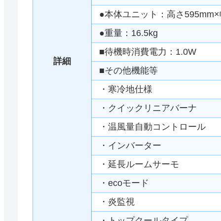
●本体ユニット：高さ595mm×幅
●重量：16.5kg
■待機時消費電力：1.0W
詳細
■その他機能等
・寒冷地仕様
・クイックリニアバーナ
・温風量自動コントロール
・インバーター
・延長ルームサーモ
・ecoモード
・炎監視
・トップクールタイプ