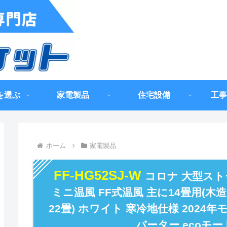
を選ぶ
家電製品
住宅設備
工事
ホーム
家電製品
FF-HG52SJ-W
コロナ 大型スト
ミニ温風 FF式温風 主に14畳用(木
22畳) ホワイト 寒冷地仕様 2024
バーター ecoモー