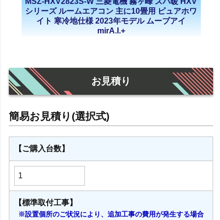
MSZ-HXV2823S-W 三菱電機 霧ヶ峰 ズバ暖 HXV
シリーズ ルームエアコン 主に10畳用 ピュアホワ
イト 寒冷地仕様 2023年モデル ムーブアイ
mirA.I.+
お見積り
【ご購入台数】
【標準取付工事】
※設置個所のご状況により、追加工事の費用が発生する場合