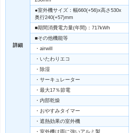
●室外機サイズ：幅660(+56)x高さ530x
奥行240(+57)mm
■期間消費電力量(年間)：717kWh
■その他機能等
詳細
・airwill
・いたわりエコ
・除湿
・サーキュレーター
・最大17％節電
・内部乾燥
・おやすみタイマー
・遮熱効果の室外機
・室外機は雨に強いアルミ製