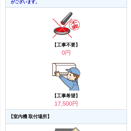
がございます。
【工事不要】
0
円
【工事希望】
17,500
円
【室内機 取付場所】