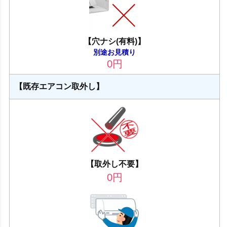
【穴ナシ(有料)】
別途お見積り
0
円
【既存エアコン取外し】
【取外し不要】
0
円