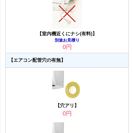
【室内機近くにナシ(有料)】
別途お見積り
0
円
【エアコン配管穴の有無】
【穴アリ】
0
円