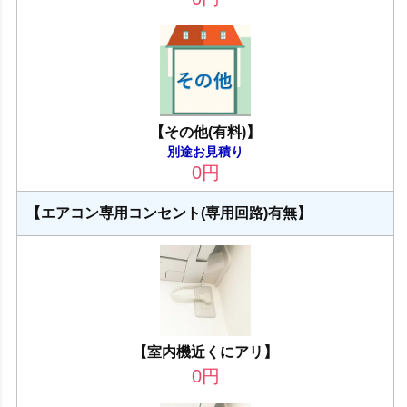
【その他(有料)】
別途お見積り
0
円
【エアコン専用コンセント(専用回路)有無】
【室内機近くにアリ】
0
円