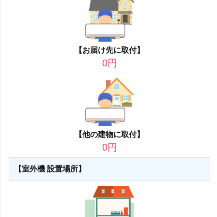
【お届け先に取付】
0
円
【他の建物に取付】
0
円
【室外機 設置場所】