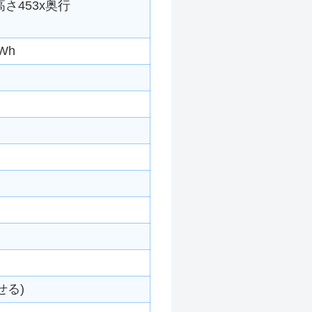
高さ453x奥行
Wh
せる)