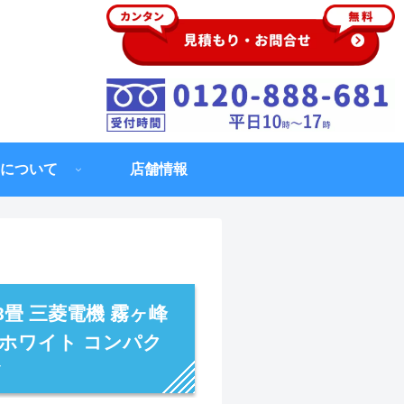
について
店舗情報
8畳 三菱電機 霧ヶ峰
アホワイト コンパク
V