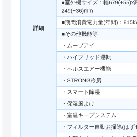
●室外機サイズ：幅679(+55)x
249(+36)mm
■期間消費電力量(年間)：815k
詳細
■その他機能等
・ムーブアイ
・ハイブリッド運転
・ヘルスエアー機能
・STRONG冷房
・スマート除湿
・保湿風よけ
・室温キープシステム
・フィルター自動お掃除(はず