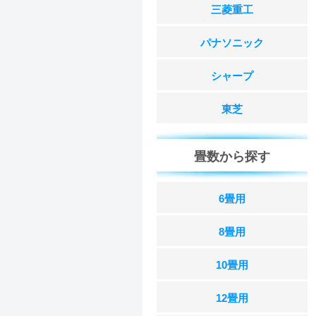
三菱重工
パナソニック
シャープ
東芝
畳数から探す
6畳用
8畳用
10畳用
12畳用