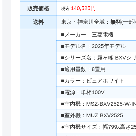
140,525円
販売価格
税込
東京・神奈川全域：
無料
(一部
送料
■メーカー：三菱電機
■モデル名：2025年モデル
■シリーズ名：霧ヶ峰 BXVシ
■適用畳数：8畳用
■カラー：ピュアホワイト
■電源：単相100V
■室内機：MSZ-BXV2525-W-I
■室外機：MUZ-BXV2525
●室内機サイズ：幅799x高さ255