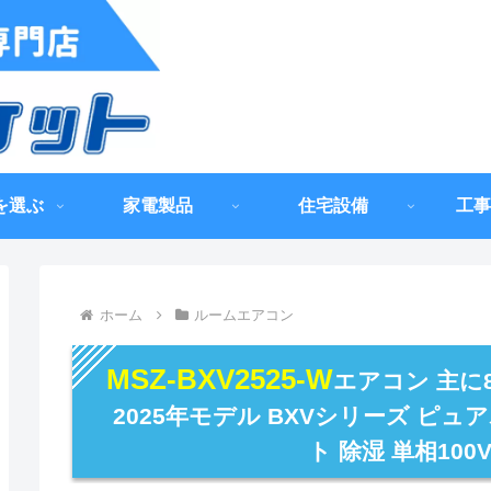
を選ぶ
家電製品
住宅設備
工事
ホーム
ルームエアコン
MSZ-BXV2525-W
エアコン 主に
2025年モデル BXVシリーズ ピュ
ト 除湿 単相100