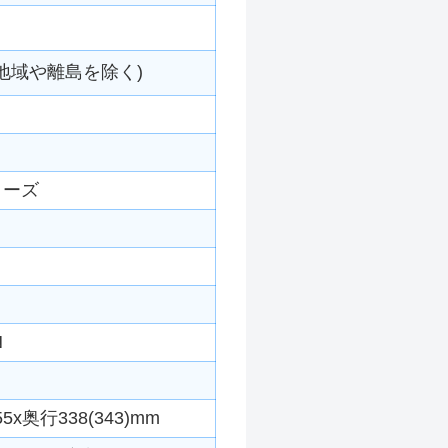
地域や離島を除く)
リーズ
N
x奥行338(343)mm