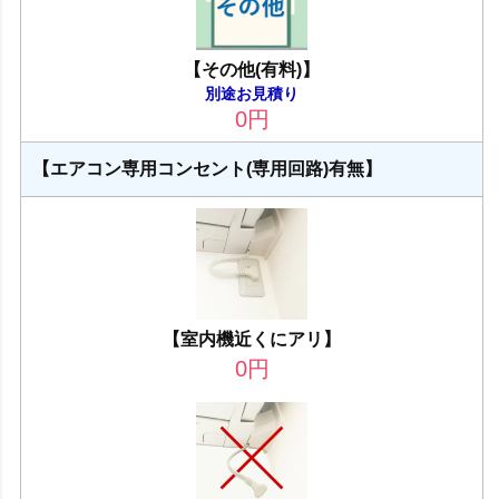
【その他(有料)】
別途お見積り
0
円
【エアコン専用コンセント(専用回路)有無】
【室内機近くにアリ】
0
円