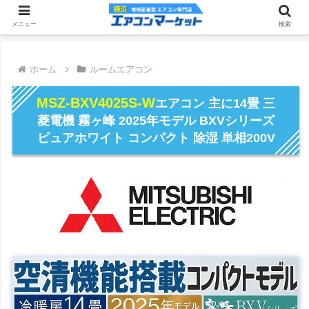
メニュー
検索
ホーム
ルームエアコン
MSZ-BXV4025S-W
エアコン 主に14畳 三
菱電機 霧ヶ峰 2025年モデル BXVシリーズ
ピュアホワイト コンパクト 除湿 単相200V