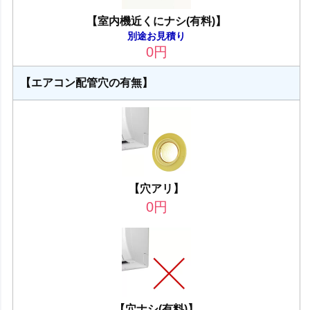
【室内機近くにナシ(有料)】
別途お見積り
0
円
【エアコン配管穴の有無】
【穴アリ】
0
円
【穴ナシ(有料)】