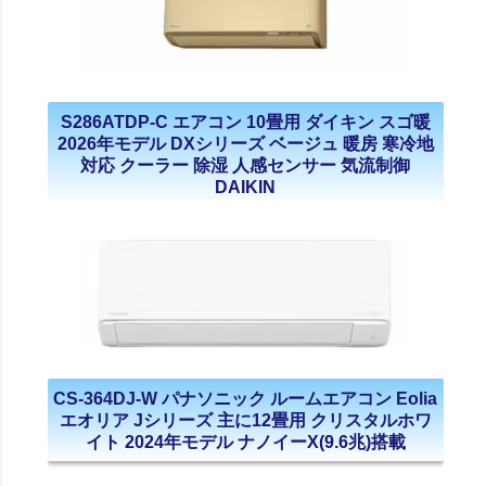
S286ATDP-C エアコン 10畳用 ダイキン スゴ暖
2026年モデル DXシリーズ ベージュ 暖房 寒冷地
対応 クーラー 除湿 人感センサー 気流制御
DAIKIN
CS-364DJ-W パナソニック ルームエアコン Eolia
エオリア Jシリーズ 主に12畳用 クリスタルホワ
イト 2024年モデル ナノイーX(9.6兆)搭載