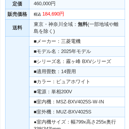
460,000円
定価
184,690円
販売価格
税込
東京・神奈川全域：
無料
(一部地域や離
送料
島を除く)
■メーカー：三菱電機
■モデル名：2025年モデル
■シリーズ名：霧ヶ峰 BXVシリーズ
■適用畳数：14畳用
■カラー：ピュアホワイト
■電源：単相200V
■室内機：MSZ-BXV4025S-W-IN
■室外機：MUZ-BXV4025S
●室内機サイズ：幅799x高さ255x奥行
338(343)mm