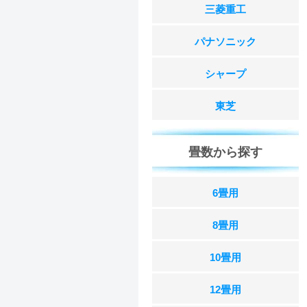
三菱重工
パナソニック
シャープ
東芝
畳数から探す
6畳用
8畳用
10畳用
12畳用