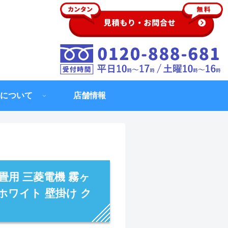
について
店舗情報
2畳用 三菱電機 霧ヶ
アホワイト 壁掛け ク