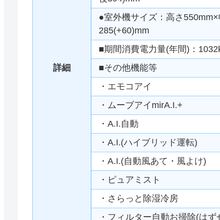
●室外機サイズ：高さ550mm×幅
285(+60)mm
■期間消費電力量(年間)：1032
詳細
■その他機能等
・エモコアイ
・ムーブアイmirA.I.+
・A.I.自動
・A.I.(ハイブリッド運転)
・A.I.(自動風あて・風よけ)
・ピュアミスト
・さらっと除湿冷房
・フィルター自動お掃除(はず