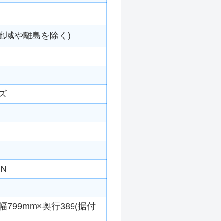
地域や離島を除く)
ズ
IN
799mm×奥行389(据付