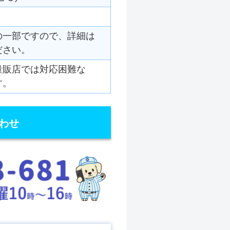
の一部ですので、詳細は
ださい。
量販店では対応困難な
す。
わせ