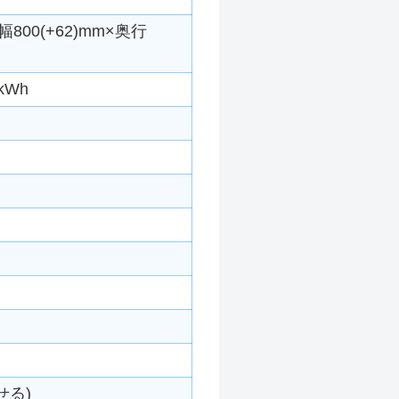
800(+62)mm×奥行
kWh
せる)