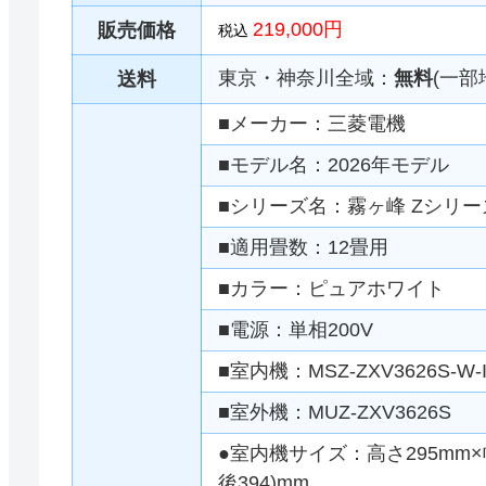
219,000円
販売価格
税込
東京・神奈川全域：
無料
(一部
送料
■メーカー：三菱電機
■モデル名：2026年モデル
■シリーズ名：霧ヶ峰 Zシリー
■適用畳数：12畳用
■カラー：ピュアホワイト
■電源：単相200V
■室内機：MSZ-ZXV3626S-W-
■室外機：MUZ-ZXV3626S
●室内機サイズ：高さ295mm×幅
後394)mm