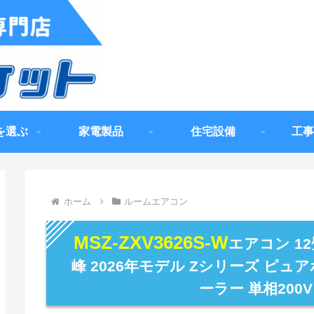
を選ぶ
家電製品
住宅設備
工事
ホーム
ルームエアコン
MSZ-ZXV3626S-W
エアコン 1
峰 2026年モデル Zシリーズ ピュ
ーラー 単相200V