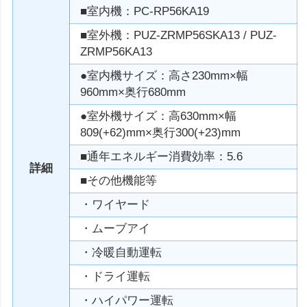
■室内機：PC-RP56KA19
■室外機：PUZ-ZRMP56SKA13 / PUZ-
ZRMP56KA13
●室内機サイズ：高さ230mm×幅
960mm×奥行680mm
●室外機サイズ：高630mm×幅
809(+62)mm×奥行300(+23)mm
■通年エネルギー消費効率：5.6
詳細
■その他機能等
・ワイヤード
・ムーブアイ
・冷暖自動運転
・ドライ運転
・ハイパワー運転