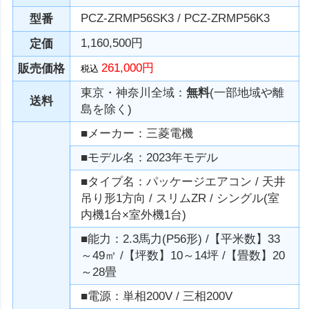
PCZ-ZRMP56SK3 / PCZ-ZRMP56K3
型番
1,160,500円
定価
261,000円
販売価格
税込
東京・神奈川全域：
無料
(一部地域や離
送料
島を除く)
■メーカー：三菱電機
■モデル名：2023年モデル
■タイプ名：パッケージエアコン / 天井
吊り形1方向 / スリムZR / シングル(室
内機1台×室外機1台)
■能力：2.3馬力(P56形) /【平米数】33
～49㎡ /【坪数】10～14坪 /【畳数】20
～28畳
■電源：単相200V / 三相200V