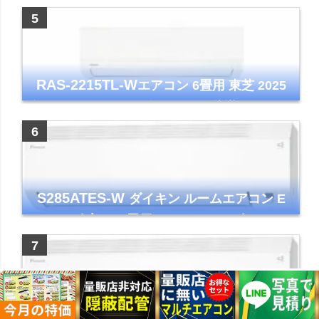
イト 2023年モデル
RAS-2215TL-W
エアコン 6畳用 東芝 2025
年モデル TLシリーズ ホワイト 壁掛け クーラ
ー コンパクト 清潔
S285ATES-W
ダイキン ルームエアコン E
シリーズ 主に10畳用 ホワイト 2025年モデル
コンパクトモデル ストリーマ
S565ATEP-W
ダイキン ルームエアコン E