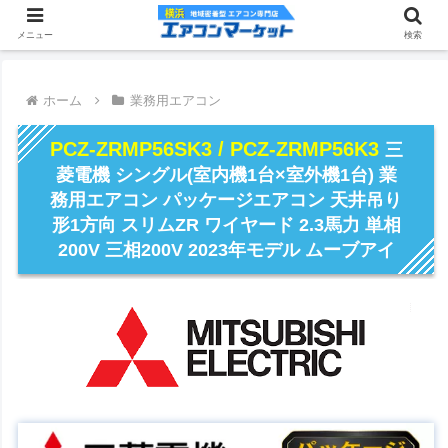
メニュー
検索
ホーム
業務用エアコン
PCZ-ZRMP56SK3 / PCZ-ZRMP56K3
三
菱電機 シングル(室内機1台×室外機1台) 業
務用エアコン パッケージエアコン 天井吊り
形1方向 スリムZR ワイヤード 2.3馬力 単相
200V 三相200V 2023年モデル ムーブアイ