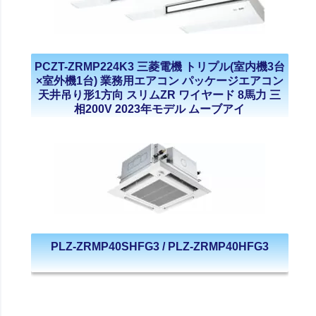
PCZT-ZRMP224K3 三菱電機 トリプル(室内機3台
×室外機1台) 業務用エアコン パッケージエアコン
天井吊り形1方向 スリムZR ワイヤード 8馬力 三
相200V 2023年モデル ムーブアイ
PLZ-ZRMP40SHFG3 / PLZ-ZRMP40HFG3