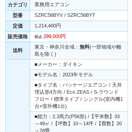
業務用エアコン
カテゴリ
SZRC56BYV / SZRC56BYT
型番
1,214,400円
定価
299,000円
販売価格
税込
東京・神奈川全域：
無料
(一部地域や離
送料
島を除く)
■メーカー：ダイキン
■モデル名：2023年モデル
■タイプ名：パッケージエアコン / 天井
埋込形4方向 / Eco ZEAS / S-ラウンド
フロー / 標準タイプ / シングル(室内機1
台×室外機1台)
■能力：2.3馬力(P56形) /【平米数】33
～49㎡ /【坪数】10～14坪 /【畳数】20
～28畳