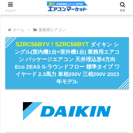
メニュー
検索
ホーム
業務用エアコン
SZRC56BYV / SZRC56BYT
ダイキン シ
ングル(室内機1台×室外機1台) 業務用エアコ
ン パッケージエアコン 天井埋込形4方向
Eco ZEAS S-ラウンドフロー 標準タイプ ワ
イヤード 2.3馬力 単相200V 三相200V 2023
年モデル