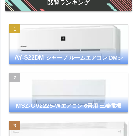
閲覧ランキング
AY-S22DM
シャープ ルームエアコン DMシ
リーズ 主に6畳 ホワイト 2024年モデル プラ
ズマクラスター7000
MSZ-GV2225-W
エアコン 6畳用 三菱電機
霧ヶ峰 2025年モデル GVシリーズ ピュアホ
ワイト 清潔 除湿 単相100V