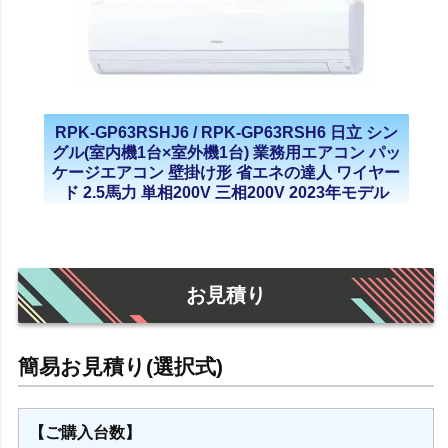
RPK-GP63RSHJ6 / RPK-GP63RSH6 日立 シン
グル(室内機1台×室外機1台) 業務用エアコン パッ
ケージエアコン 壁掛け形 省エネの達人 ワイヤー
ド 2.5馬力 単相200V 三相200V 2023年モデル
お見積り
【ご購入台数】