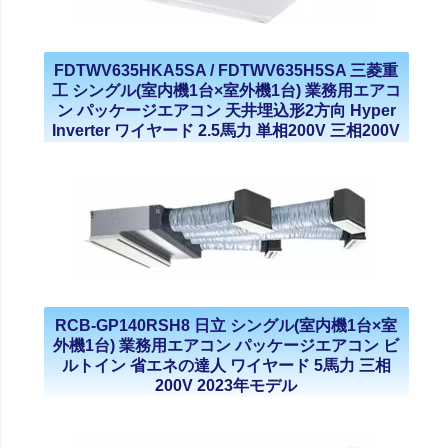
FDTWV635HKA5SA / FDTWV635H5SA 三菱重
工 シングル(室内機1台×室外機1台) 業務用エアコ
ン パッケージエアコン 天井埋込形2方向 Hyper
Inverter ワイヤード 2.5馬力 単相200V 三相200V
2021年モデル
RCB-GP140RSH8 日立 シングル(室内機1台×室
外機1台) 業務用エアコン パッケージエアコン ビ
ルトイン 省エネの達人 ワイヤード 5馬力 三相
200V 2023年モデル