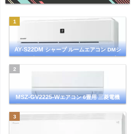
AY-S22DM
シャープ ルームエアコン DMシ
リーズ 主に6畳 ホワイト 2024年モデル プラ
ズマクラスター7000
MSZ-GV2225-W
エアコン 6畳用 三菱電機
霧ヶ峰 2025年モデル GVシリーズ ピュアホ
ワイト 清潔 除湿 単相100V