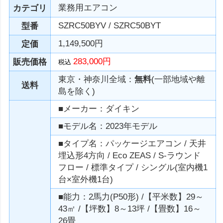
業務用エアコン
カテゴリ
SZRC50BYV / SZRC50BYT
型番
1,149,500円
定価
283,000円
販売価格
税込
東京・神奈川全域：
無料
(一部地域や離
送料
島を除く)
■メーカー：ダイキン
■モデル名：2023年モデル
■タイプ名：パッケージエアコン / 天井
埋込形4方向 / Eco ZEAS / S-ラウンド
フロー / 標準タイプ / シングル(室内機1
台×室外機1台)
■能力：2馬力(P50形) /【平米数】29～
43㎡ /【坪数】8～13坪 /【畳数】16～
26畳