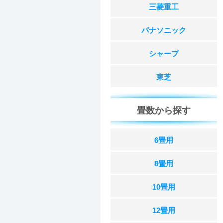
三菱重工
パナソニック
シャープ
東芝
畳数から探す
6畳用
8畳用
10畳用
12畳用