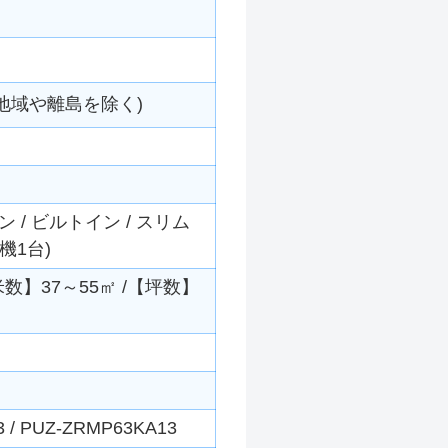
地域や離島を除く)
/ ビルトイン / スリム
機1台)
平米数】37～55㎡ /【坪数】
/ PUZ-ZRMP63KA13