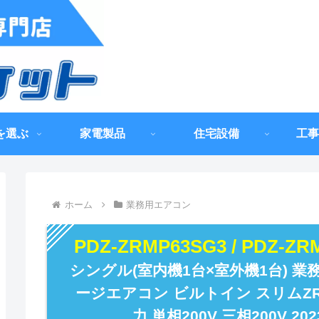
を選ぶ
家電製品
住宅設備
工事
ホーム
業務用エアコン
PDZ-ZRMP63SG3 / PDZ-Z
シングル(室内機1台×室外機1台) 
ージエアコン ビルトイン スリムZR 
力 単相200V 三相200V 2