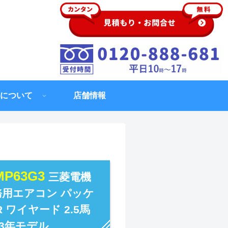
について
店舗情報
RMP63G3
三菱電機
業務用エアコン パッケ
ワイヤード 2.5馬
023年モデル