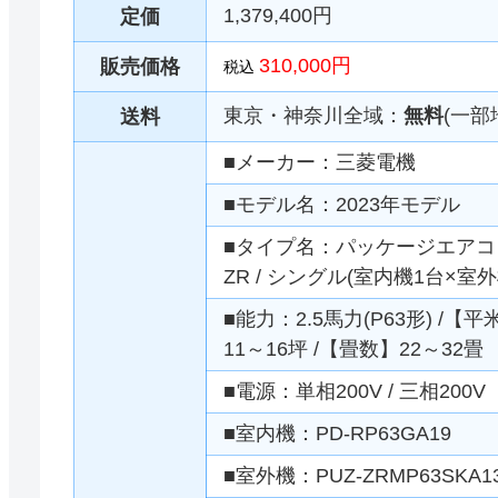
1,379,400円
定価
310,000円
販売価格
税込
東京・神奈川全域：
無料
(一部
送料
■メーカー：三菱電機
■モデル名：2023年モデル
■タイプ名：パッケージエアコン 
ZR / シングル(室内機1台×室外
■能力：2.5馬力(P63形) /【
11～16坪 /【畳数】22～32畳
■電源：単相200V / 三相200V
■室内機：PD-RP63GA19
■室外機：PUZ-ZRMP63SKA13 