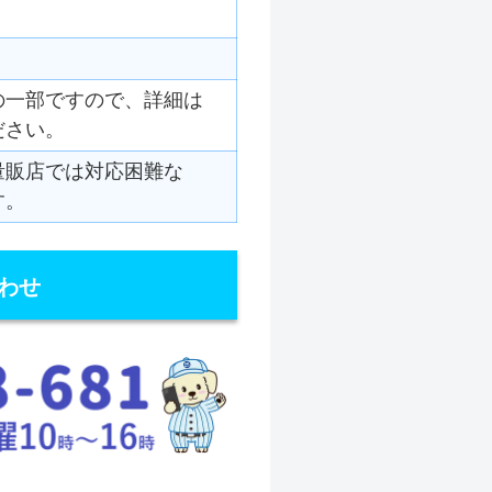
の一部ですので、詳細は
ださい。
量販店では対応困難な
す。
わせ