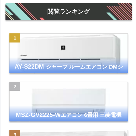
閲覧ランキング
AY-S22DM
シャープ ルームエアコン DMシ
リーズ 主に6畳 ホワイト 2024年モデル プラ
ズマクラスター7000
MSZ-GV2225-W
エアコン 6畳用 三菱電機
霧ヶ峰 2025年モデル GVシリーズ ピュアホ
ワイト 清潔 除湿 単相100V