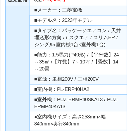
■メーカー：三菱電機
■モデル名：2023年モデル
■タイプ名：パッケージエアコン / 天井
埋込形4方向 / i-スクエア / スリムER /
シングル(室内機1台×室外機1台)
■能力：1.5馬力(P40形) /【平米数】24
～35㎡ /【坪数】7～10坪 /【畳数】14
～20畳
■電源：単相200V / 三相200V
■室内機：PL-ERP40HA2
■室外機：PUZ-ERMP40SKA13 / PUZ-
ERMP40KA13
●室内機サイズ：高さ258mm×幅
840mm×奥行840mm