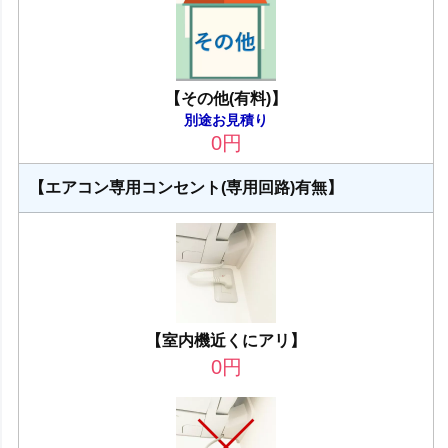
【その他(有料)】
別途お見積り
0
円
【エアコン専用コンセント(専用回路)有無】
【室内機近くにアリ】
0
円