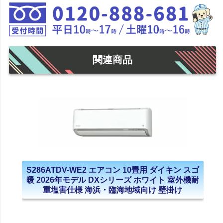
関連商品
S286ATDV-WE2 エアコン 10畳用 ダイキン スゴ
暖 2026年モデル DXシリーズ ホワイト 室外機耐
重塩害仕様 海浜・臨海地域向け 壁掛け