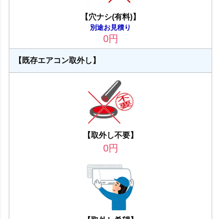
【穴ナシ(有料)】
別途お見積り
0
円
【既存エアコン取外し】
【取外し不要】
0
円