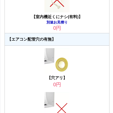
【室内機近くにナシ(有料)】
別途お見積り
0
円
【エアコン配管穴の有無】
【穴アリ】
0
円