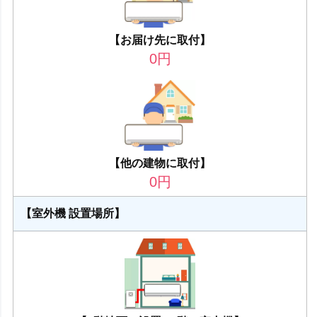
【お届け先に取付】
0
円
【他の建物に取付】
0
円
【室外機 設置場所】