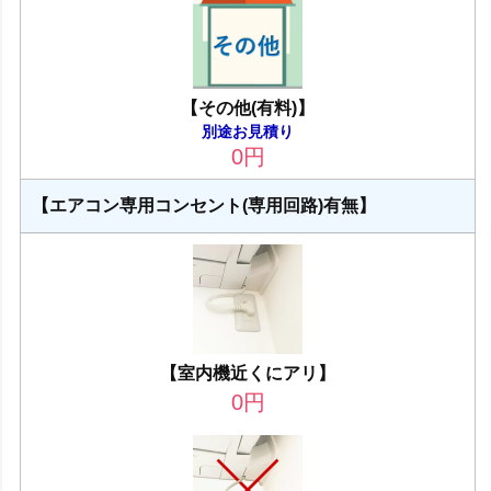
【その他(有料)】
別途お見積り
0
円
【エアコン専用コンセント(専用回路)有無】
【室内機近くにアリ】
0
円