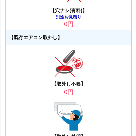
【穴ナシ(有料)】
別途お見積り
0
円
【既存エアコン取外し】
【取外し不要】
0
円