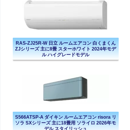
RAS-ZJ25R-W 日立 ルームエアコン 白くまくん
ZJシリーズ 主に8畳 スターホワイト 2024年モデ
ル ハイグレードモデル
S566ATSP-A ダイキン ルームエアコン risora リ
ソラ SXシリーズ 主に18畳用 ソライロ 2026年モ
デル スタイリッシュ