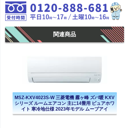
関連商品
MSZ-KXV4023S-W 三菱電機 霧ヶ峰 ズバ暖 KXV
シリーズ ルームエアコン 主に14畳用 ピュアホワ
イト 寒冷地仕様 2023年モデル ムーブアイ