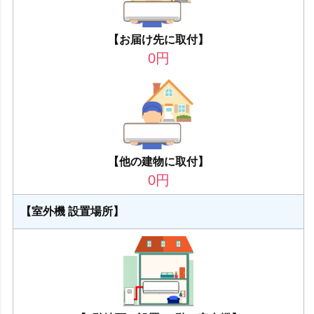
【お届け先に取付】
0
円
【他の建物に取付】
0
円
【室外機 設置場所】