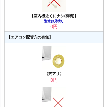
【室内機近くにナシ(有料)】
別途お見積り
0
円
【エアコン配管穴の有無】
【穴アリ】
0
円