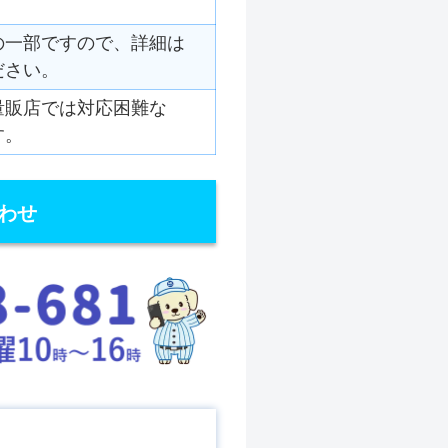
の一部ですので、詳細は
ださい。
量販店では対応困難な
す。
わせ