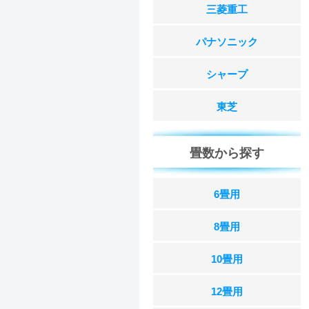
三菱重工
パナソニック
シャープ
東芝
畳数から探す
6畳用
8畳用
10畳用
12畳用