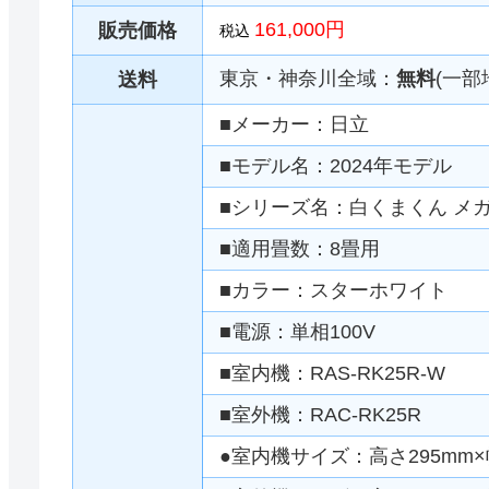
161,000円
販売価格
税込
東京・神奈川全域：
無料
(一部
送料
■メーカー：日立
■モデル名：2024年モデル
■シリーズ名：白くまくん メガ
■適用畳数：8畳用
■カラー：スターホワイト
■電源：単相100V
■室内機：RAS-RK25R-W
■室外機：RAC-RK25R
●室内機サイズ：高さ295mm×幅