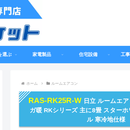
を選ぶ
家電製品
住宅設備
工事
ホーム
ルームエアコン
RAS-RK25R-W
日立 ルームエア
ガ暖 RKシリーズ 主に8畳 スターホ
ル 寒冷地仕様