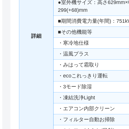
●室外機サイズ：高さ629mm×幅
299(+68)mm
■期間消費電力量(年間)：751k
■その他機能等
詳細
・寒冷地仕様
・温風プラス
・みはって霜取り
・ecoこれっきり運転
・3モード除湿
・凍結洗浄Light
・エアコン内部クリーン
・フィルター自動お掃除