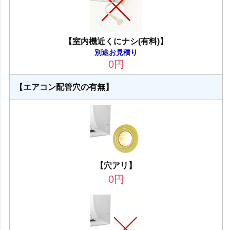
【室内機近くにナシ(有料)】
別途お見積り
0
円
【エアコン配管穴の有無】
【穴アリ】
0
円