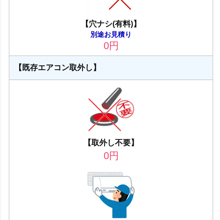
【穴ナシ(有料)】
別途お見積り
0
円
【既存エアコン取外し】
【取外し不要】
0
円