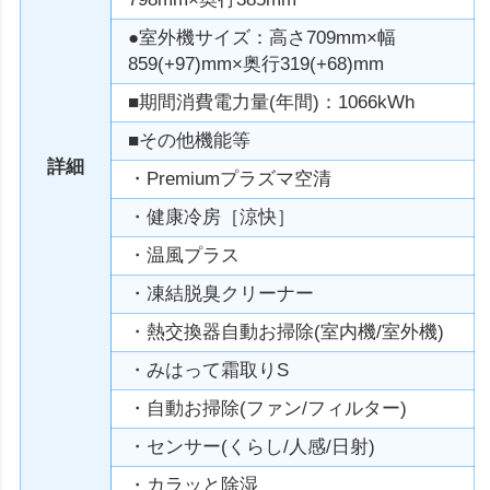
●室外機サイズ：高さ709mm×幅
859(+97)mm×奥行319(+68)mm
■期間消費電力量(年間)：1066kWh
■その他機能等
詳細
・Premiumプラズマ空清
・健康冷房［涼快］
・温風プラス
・凍結脱臭クリーナー
・熱交換器自動お掃除(室内機/室外機)
・みはって霜取りS
・自動お掃除(ファン/フィルター)
・センサー(くらし/人感/日射)
・カラッと除湿