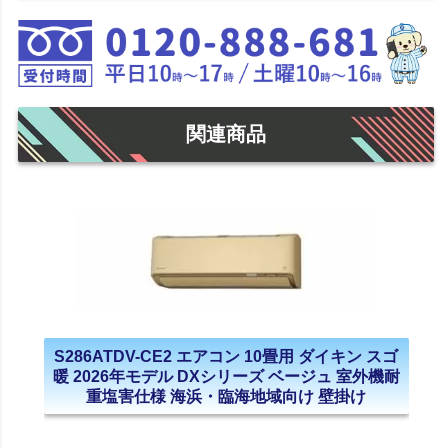
関連商品
S286ATDV-CE2 エアコン 10畳用 ダイキン スゴ
暖 2026年モデル DXシリーズ ベージュ 室外機耐
重塩害仕様 海浜・臨海地域向け 壁掛け