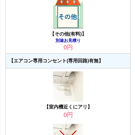
【その他(有料)】
別途お見積り
0
円
【エアコン専用コンセント(専用回路)有無】
【室内機近くにアリ】
0
円