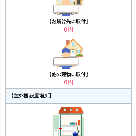
【お届け先に取付】
0
円
【他の建物に取付】
0
円
【室外機 設置場所】