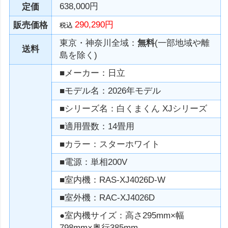
638,000円
定価
290,290円
販売価格
税込
東京・神奈川全域：
無料
(一部地域や離
送料
島を除く)
■メーカー：日立
■モデル名：2026年モデル
■シリーズ名：白くまくん XJシリーズ
■適用畳数：14畳用
■カラー：スターホワイト
■電源：単相200V
■室内機：RAS-XJ4026D-W
■室外機：RAC-XJ4026D
●室内機サイズ：高さ295mm×幅
798mm×奥行385mm