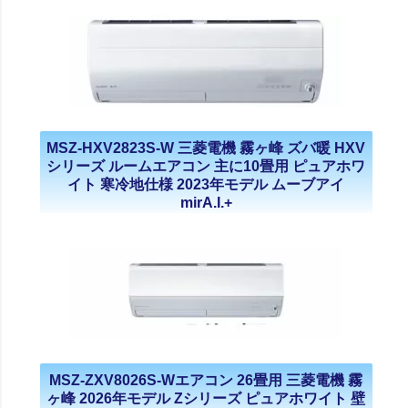
MSZ-HXV2823S-W 三菱電機 霧ヶ峰 ズバ暖 HXV
シリーズ ルームエアコン 主に10畳用 ピュアホワ
イト 寒冷地仕様 2023年モデル ムーブアイ
mirA.I.+
MSZ-ZXV8026S-Wエアコン 26畳用 三菱電機 霧
ヶ峰 2026年モデル Zシリーズ ピュアホワイト 壁