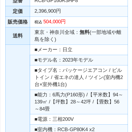
RCB-GP160RSHP8
型番
2,396,900円
定価
504,000円
販売価格
税込
東京・神奈川全域：
無料
(一部地域や離
送料
島を除く)
■メーカー：日立
■モデル名：2023年モデル
■タイプ名：パッケージエアコン / ビル
トイン / 省エネの達人 / ツイン(室内機2
台×室外機1台)
■能力：6馬力(P160形) /【平米数】94～
139㎡ /【坪数】28～42坪 /【畳数】56
～84畳
■電源：三相200V
■室内機：RCB-GP80K4 x2