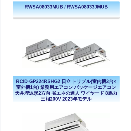
RWSA08033MUB / RWSA08033JMUB
RCID-GP224RSHG2 日立 トリプル(室内機3台×
室外機1台) 業務用エアコン パッケージエアコン
天井埋込形2方向 省エネの達人 ワイヤード 8馬力
三相200V 2023年モデル