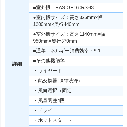
■室外機：RAS-GP160RSH3
●室内機サイズ：高さ325mm×幅
1200mm×奥行440mm
●室外機サイズ：高さ1140mm×幅
950mm×奥行370mm
■通年エネルギー消費効率：5.1
■その他機能等
詳細
・ワイヤード
・熱交換器(凍結洗浄)
・風向選択（固定）
・風量調整4段
・ドライ
・ホットスタート