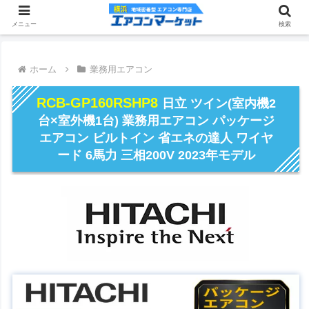
メニュー
検索
ホーム
業務用エアコン
RCB-GP160RSHP8
日立 ツイン(室内機2
台×室外機1台) 業務用エアコン パッケージ
エアコン ビルトイン 省エネの達人 ワイヤ
ード 6馬力 三相200V 2023年モデル