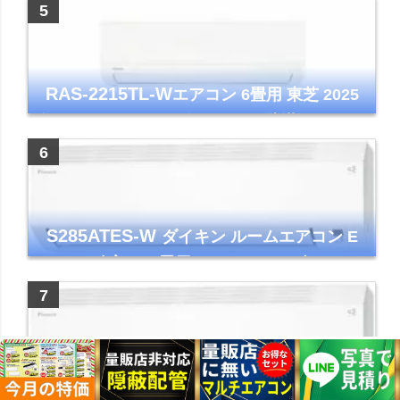
イト 2023年モデル
RAS-2215TL-W
エアコン 6畳用 東芝 2025
年モデル TLシリーズ ホワイト 壁掛け クーラ
ー コンパクト 清潔
S285ATES-W
ダイキン ルームエアコン E
シリーズ 主に10畳用 ホワイト 2025年モデル
コンパクトモデル ストリーマ
S565ATEP-W
ダイキン ルームエアコン E