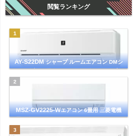
閲覧ランキング
AY-S22DM
シャープ ルームエアコン DMシ
リーズ 主に6畳 ホワイト 2024年モデル プラ
ズマクラスター7000
MSZ-GV2225-W
エアコン 6畳用 三菱電機
霧ヶ峰 2025年モデル GVシリーズ ピュアホ
ワイト 清潔 除湿 単相100V