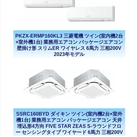
PKZX-ERMP160KL3 三菱電機 ツイン(室内機2台
×室外機1台) 業務用エアコン パッケージエアコン
壁掛け形 スリムER ワイヤレス 6馬力 三相200V
2023年モデル
SSRC160BYD ダイキン ツイン(室内機2台×室外
機1台) 業務用エアコン パッケージエアコン 天井
埋込形4方向 FIVE STAR ZEAS S-ラウンドフロ
ー センシングタイプ ワイヤード 6馬力 三相200V