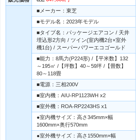
■メーカー：東芝
■モデル名：2023年モデル
■タイプ名：パッケージエアコン / 天井
埋込形2方向 / ツイン(室内機2台×室外
機1台) / スーパーパワーエコゴールド
■能力：8馬力(P224形) /【平米数】132
～195㎡ /【坪数】40～59坪 /【畳数】
80～118畳
■電源：三相200V
■室内機：AIU-RP1123WH x2
■室外機：ROA-RP2243HS x1
●室内機サイズ：高さ345mm×幅
1600mm×奥行570mm
●室外機サイズ：高さ1550mm×幅