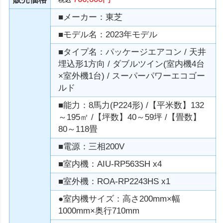
■メーカー：東芝
■モデル名：2023年モデル
■タイプ名：パッケージエアコン / 天井
埋込形1方向 / ダブルツイン(室内機4台
×室外機1台) / スーパーパワーエコゴー
ルド
■能力：8馬力(P224形) /【平米数】132
～195㎡ /【坪数】40～59坪 /【畳数】
80～118畳
■電源：三相200V
■室内機：AIU-RP563SH x4
■室外機：ROA-RP2243HS x1
●室内機サイズ：高さ200mm×幅
1000mm×奥行710mm