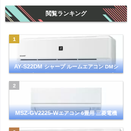
閲覧ランキング
AY-S22DM
シャープ ルームエアコン DMシ
リーズ 主に6畳 ホワイト 2024年モデル プラ
ズマクラスター7000
MSZ-GV2225-W
エアコン 6畳用 三菱電機
霧ヶ峰 2025年モデル GVシリーズ ピュアホ
ワイト 清潔 除湿 単相100V