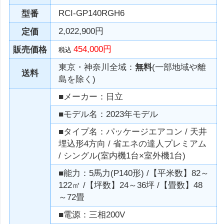
RCI-GP140RGH6
型番
2,022,900円
定価
454,000円
販売価格
税込
東京・神奈川全域：
無料
(一部地域や離
送料
島を除く)
■メーカー：日立
■モデル名：2023年モデル
■タイプ名：パッケージエアコン / 天井
埋込形4方向 / 省エネの達人プレミアム
/ シングル(室内機1台×室外機1台)
■能力：5馬力(P140形) /【平米数】82～
122㎡ /【坪数】24～36坪 /【畳数】48
～72畳
■電源：三相200V