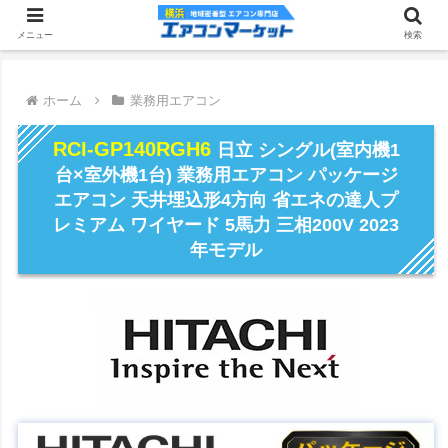
メニュー
検索
ホーム
業務用エアコン
RCI-GP140RGH6
日立 シングル(室内機1
台×室外機1台) 業務用エアコン パッケージ
エアコン 天井埋込形4方向 省エネの達人プ
レミアム ワイヤード 5馬力 三相200V 2023
年モデル