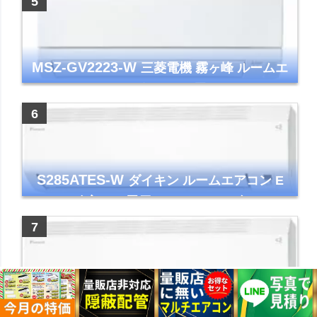
MSZ-GV2223-W
三菱電機 霧ヶ峰 ルームエ
アコン GVシリーズ おもに6畳用 ピュアホワ
イト 2023年モデル
S285ATES-W
ダイキン ルームエアコン E
シリーズ 主に10畳用 ホワイト 2025年モデル
コンパクトモデル ストリーマ
S565ATEP-W
ダイキン ルームエアコン E
シリーズ 主に18畳用 ホワイト 2025年モデル