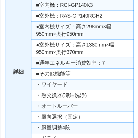
■室内機：RCI-GP140K3
■室外機：RAS-GP140RGH2
●室内機サイズ：高さ298mm×幅
950mm×奥行950mm
●室外機サイズ：高さ1380mm×幅
950mm×奥行370mm
■通年エネルギー消費効率：7
詳細
■その他機能等
・ワイヤード
・熱交換器(凍結洗浄)
・オートルーバー
・風向選択（固定）
・風量調整4段