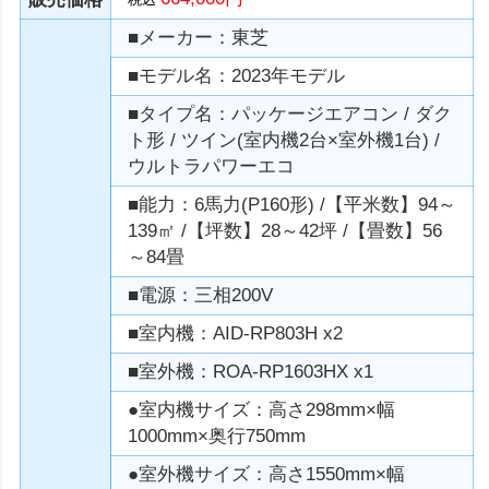
■メーカー：東芝
■モデル名：2023年モデル
■タイプ名：パッケージエアコン / ダク
ト形 / ツイン(室内機2台×室外機1台) /
ウルトラパワーエコ
■能力：6馬力(P160形) /【平米数】94～
139㎡ /【坪数】28～42坪 /【畳数】56
～84畳
■電源：三相200V
■室内機：AID-RP803H x2
■室外機：ROA-RP1603HX x1
●室内機サイズ：高さ298mm×幅
1000mm×奥行750mm
●室外機サイズ：高さ1550mm×幅