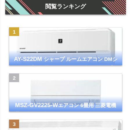
閲覧ランキング
AY-S22DM
シャープ ルームエアコン DMシ
リーズ 主に6畳 ホワイト 2024年モデル プラ
ズマクラスター7000
MSZ-GV2225-W
エアコン 6畳用 三菱電機
霧ヶ峰 2025年モデル GVシリーズ ピュアホ
ワイト 清潔 除湿 単相100V