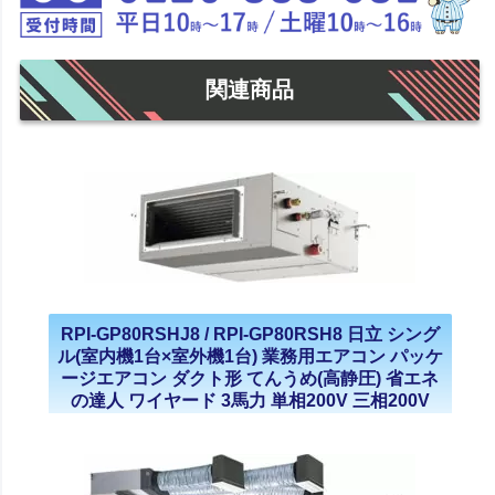
関連商品
RPI-GP80RSHJ8 / RPI-GP80RSH8 日立 シング
ル(室内機1台×室外機1台) 業務用エアコン パッケ
ージエアコン ダクト形 てんうめ(高静圧) 省エネ
の達人 ワイヤード 3馬力 単相200V 三相200V
2023年モデル