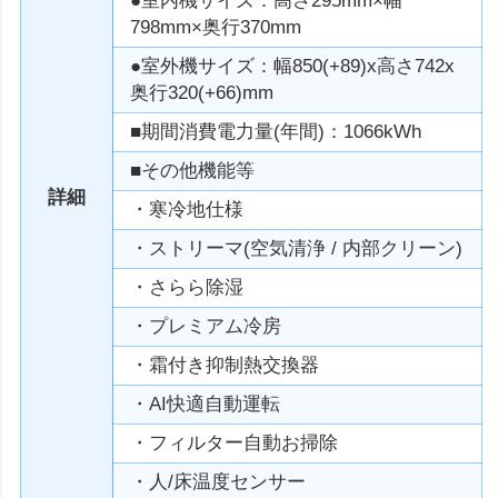
●室内機サイズ：高さ295mm×幅
798mm×奥行370mm
●室外機サイズ：幅850(+89)x高さ742x
奥行320(+66)mm
■期間消費電力量(年間)：1066kWh
■その他機能等
詳細
・寒冷地仕様
・ストリーマ(空気清浄 / 内部クリーン)
・さらら除湿
・プレミアム冷房
・霜付き抑制熱交換器
・AI快適自動運転
・フィルター自動お掃除
・人/床温度センサー