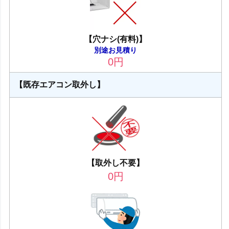
【穴ナシ(有料)】
別途お見積り
0
円
【既存エアコン取外し】
【取外し不要】
0
円