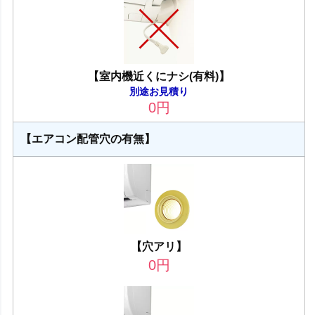
【室内機近くにナシ(有料)】
別途お見積り
0
円
【エアコン配管穴の有無】
【穴アリ】
0
円