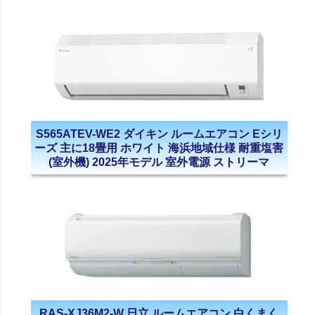
S565ATEV-WE2 ダイキン ルームエアコン Eシリ
ーズ 主に18畳用 ホワイト 海浜地域仕様 耐重塩害
(室外機) 2025年モデル 室外電源 ストリーマ
RAS-XJ36M2-W 日立 ルームエアコン 白くまく