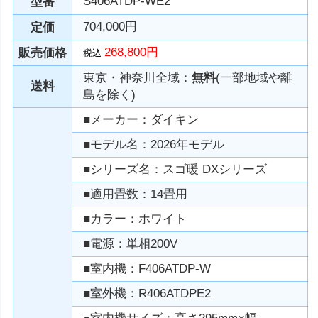
S406ATDP-WE2
型番
704,000円
定価
268,800円
販売価格
税込
東京・神奈川全域：
無料
(一部地域や離
送料
島を除く)
■メーカー：ダイキン
■モデル名：2026年モデル
■シリーズ名：スゴ暖 DXシリーズ
■適用畳数：14畳用
■カラー：ホワイト
■電源：単相200V
■室内機：F406ATDP-W
■室外機：R406ATDPE2