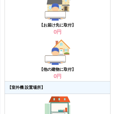
【お届け先に取付】
0
円
【他の建物に取付】
0
円
【室外機 設置場所】