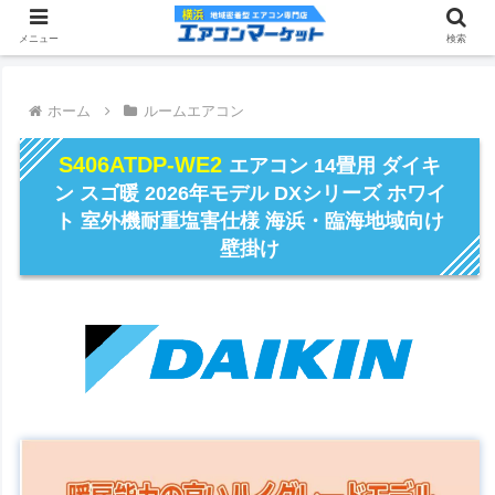
メニュー
検索
ホーム
ルームエアコン
S406ATDP-WE2
エアコン 14畳用 ダイキ
ン スゴ暖 2026年モデル DXシリーズ ホワイ
ト 室外機耐重塩害仕様 海浜・臨海地域向け
壁掛け