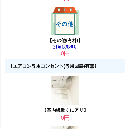
【その他(有料)】
別途お見積り
0
円
【エアコン専用コンセント(専用回路)有無】
【室内機近くにアリ】
0
円