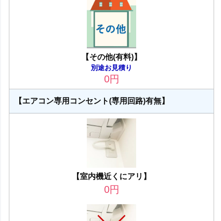
【その他(有料)】
別途お見積り
0
円
【エアコン専用コンセント(専用回路)有無】
【室内機近くにアリ】
0
円