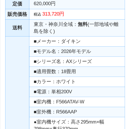
620,000円
定価
313,720円
販売価格
税込
東京・神奈川全域：
無料
(一部地域や離
送料
島を除く)
■メーカー：ダイキン
■モデル名：2026年モデル
■シリーズ名：AXシリーズ
■適用畳数：18畳用
■カラー：ホワイト
■電源：単相200V
■室内機：F566ATAV-W
■室外機：R566AAP
●室内機サイズ：高さ295mm×幅
798mm×奥行370mm