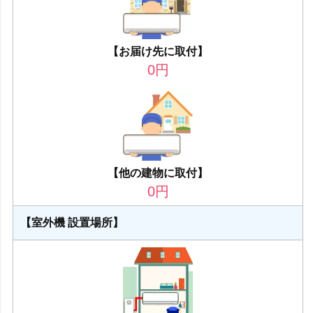
【お届け先に取付】
0
円
【他の建物に取付】
0
円
【室外機 設置場所】