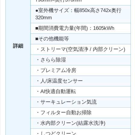
●室外機サイズ：幅850x高さ742x奥行
320mm
■期間消費電力量(年間)：1605kWh
■その他機能等
詳細
・ストリーマ(空気清浄 / 内部クリーン)
・さらら除湿
・プレミアム冷房
・人/床温度センサー
・AI快適自動運転
・サーキュレーション気流
・フィルター自動お掃除
・水内部クリーン(結露水洗浄)
・しつどクリーン