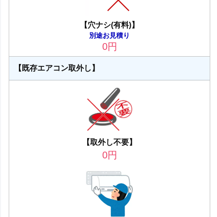
【穴ナシ(有料)】
別途お見積り
0
円
【既存エアコン取外し】
【取外し不要】
0
円