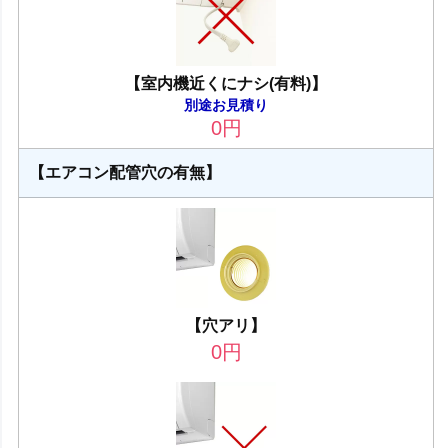
【室内機近くにナシ(有料)】
別途お見積り
0
円
【エアコン配管穴の有無】
【穴アリ】
0
円