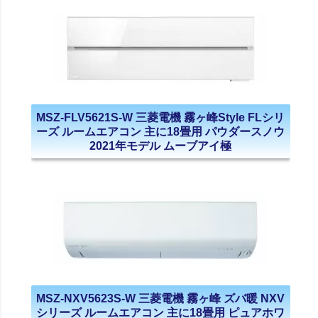
MSZ-FLV5621S-W 三菱電機 霧ヶ峰Style FLシリ
ーズ ルームエアコン 主に18畳用 パウダースノウ
2021年モデル ムーブアイ極
MSZ-NXV5623S-W 三菱電機 霧ヶ峰 ズバ暖 NXV
シリーズ ルームエアコン 主に18畳用 ピュアホワ