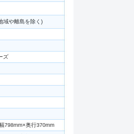
地域や離島を除く)
ーズ
798mm×奥行370mm