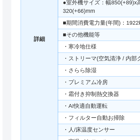
●室外機サイズ：幅850(+89)x
320(+66)mm
■期間消費電力量(年間)：1922
■その他機能等
詳細
・寒冷地仕様
・ストリーマ(空気清浄 / 内部
・さらら除湿
・プレミアム冷房
・霜付き抑制熱交換器
・AI快適自動運転
・フィルター自動お掃除
・人/床温度センサー