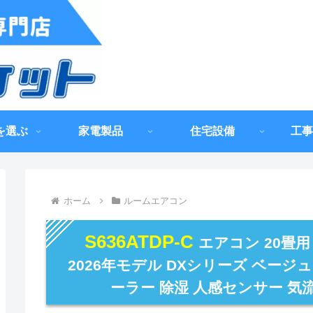
を選ぶ
家電製品
住宅設備
工事
ホーム
ルームエアコン
S636ATDP-C
エアコン 20畳用
2026年モデル DXシリーズ ベージュ
ーラー 除湿 人感センサー 気流制