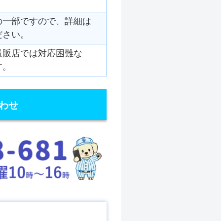
の一部ですので、詳細は
ださい。
量販店では対応困難な
す。
わせ