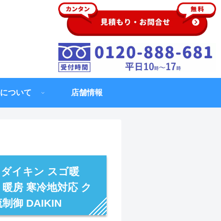
について
店舗情報
 ダイキン スゴ暖
 暖房 寒冷地対応 ク
御 DAIKIN