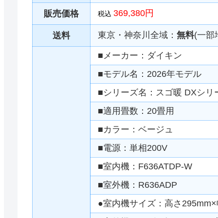
369,380円
販売価格
税込
東京・神奈川全域：
無料
(一部
送料
■メーカー：ダイキン
■モデル名：2026年モデル
■シリーズ名：スゴ暖 DXシリ
■適用畳数：20畳用
■カラー：ベージュ
■電源：単相200V
■室内機：F636ATDP-W
■室外機：R636ADP
●室内機サイズ：高さ295mm×幅