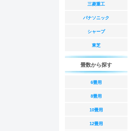
三菱重工
パナソニック
シャープ
東芝
畳数から探す
6畳用
8畳用
10畳用
12畳用