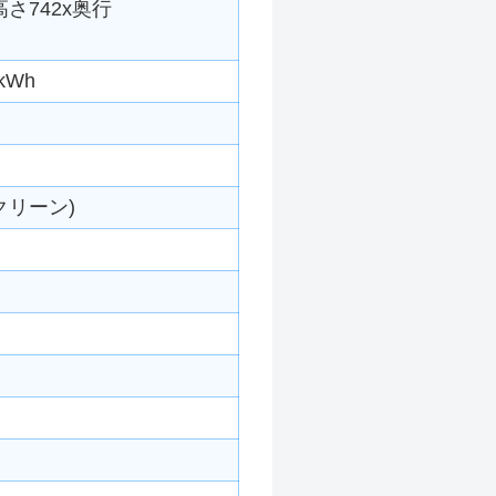
高さ742x奥行
kWh
クリーン)