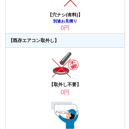
【穴ナシ(有料)】
別途お見積り
0
円
【既存エアコン取外し】
【取外し不要】
0
円