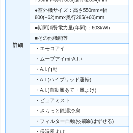
●室外機サイズ：高さ550mm×幅
800(+62)mm×奥行285(+60)mm
■期間消費電力量(年間)：603kWh
■その他機能等
詳細
・エモコアイ
・ムーブアイmirA.I.+
・A.I.自動
・A.I.(ハイブリッド運転)
・A.I.(自動風あて・風よけ)
・ピュアミスト
・さらっと除湿冷房
・フィルター自動お掃除(はずせる)
・保湿風よけ