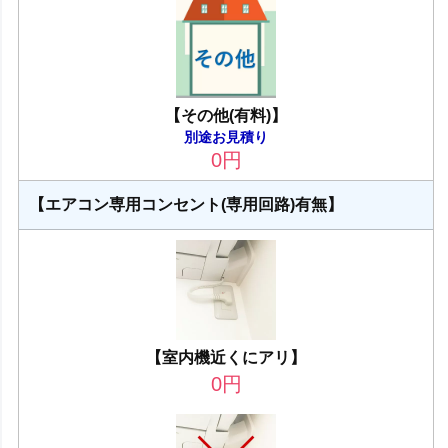
【その他(有料)】
別途お見積り
0
円
【エアコン専用コンセント(専用回路)有無】
【室内機近くにアリ】
0
円