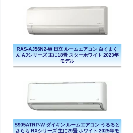
RAS-AJ56N2-W 日立 ルームエアコン 白くまく
ん AJシリーズ 主に18畳 スターホワイト 2023年
モデル
S905ATRP-W ダイキン ルームエアコン うるると
さらら RXシリーズ 主に29畳 ホワイト 2025年モ