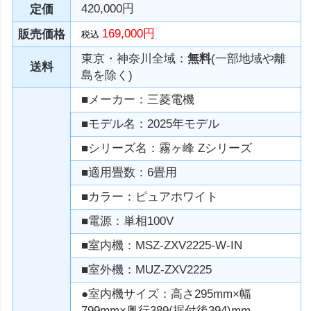
420,000円
定価
169,000円
販売価格
税込
東京・神奈川全域：
無料
(一部地域や離
送料
島を除く)
■メーカー：三菱電機
■モデル名：2025年モデル
■シリーズ名：霧ヶ峰 Zシリーズ
■適用畳数：6畳用
■カラー：ピュアホワイト
■電源：単相100V
■室内機：MSZ-ZXV2225-W-IN
■室外機：MUZ-ZXV2225
●室内機サイズ：高さ295mm×幅
799mm×奥行389(据付後394)mm