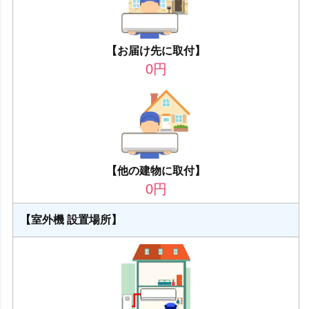
【お届け先に取付】
0
円
【他の建物に取付】
0
円
【室外機 設置場所】