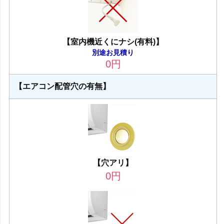
【室内機近くにナシ(有料)】
別途お見積り
0
円
【エアコン配管穴の有無】
【穴アリ】
0
円