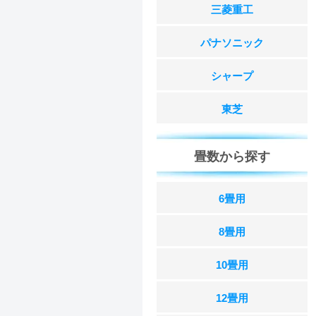
三菱重工
パナソニック
シャープ
東芝
畳数から探す
6畳用
8畳用
10畳用
12畳用