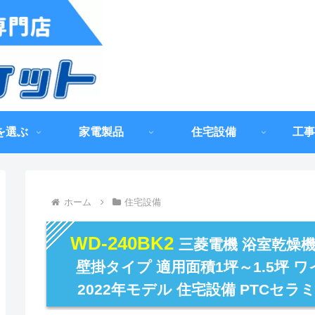
を選ぶ
家電製品
住宅設備
工事
ホーム
住宅設備
WD-240BK2
三菱電機 浴室乾燥機
壁掛タイプ 適用面積1坪～1.5坪 ワ
2022年モデル 住宅設備 PTCセ