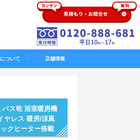
について
店舗情報
 バス乾 浴室暖房機
イヤレス 暖房/涼風
ラミックヒーター搭載