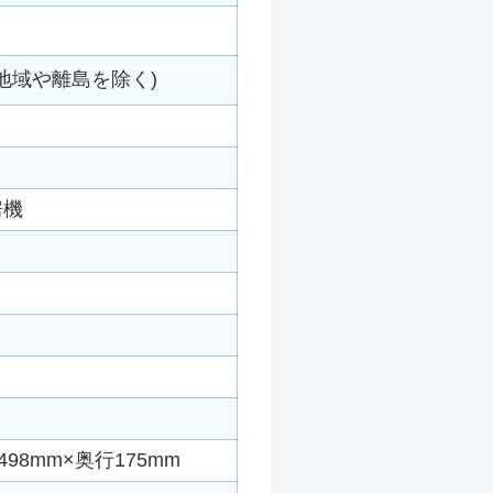
地域や離島を除く)
房機
98mm×奥行175mm