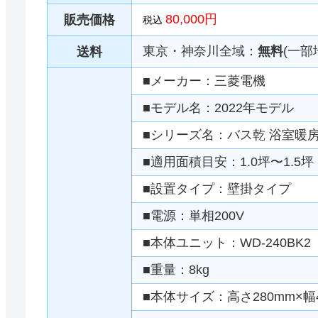
80,000円
販売価格
税込
東京・神奈川全域：
無料
(一部
送料
■メーカー：三菱電機
■モデル名：2022年モデル
■シリーズ名：バス乾 浴室暖
■適用面積目安：1.0坪〜1.5坪
■設置タイプ：壁掛タイプ
■電源：単相200V
■本体ユニット：WD-240BK2
■重量：8kg
■本体サイズ：高さ280mm×幅4