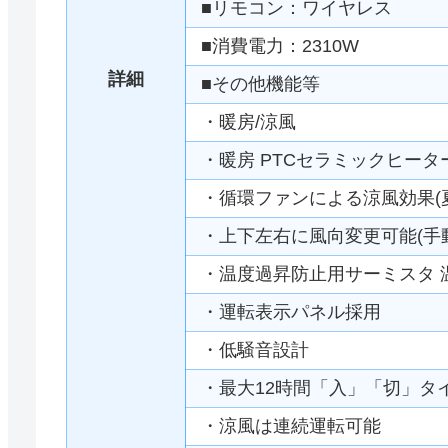
■リモコン：ワイヤレス
■消費電力：2310W
詳細
■その他機能等
・暖房/涼風
・暖房 PTCセラミックヒータ
・循環ファンによる涼風効果(
・上下左右に風向変更可能(手
・温度過昇防止用サーミスタ 
・運転表示パネル採用
・低騒音設計
・最大12時間「入」「切」タ
・涼風は連続運転可能