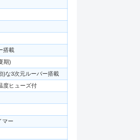
ー搭載
夏期)
動)な3次元ルーバー搭載
温度ヒューズ付
イマー