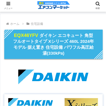
メニュー
検索
ホーム
住宅設備
EQX46YFV
ダイキン エコキュート 角型
フルオートタイプ Xシリーズ 460L 2024年
モデル 据え置き 住宅設備 パワフル高圧給
湯(330kPa)