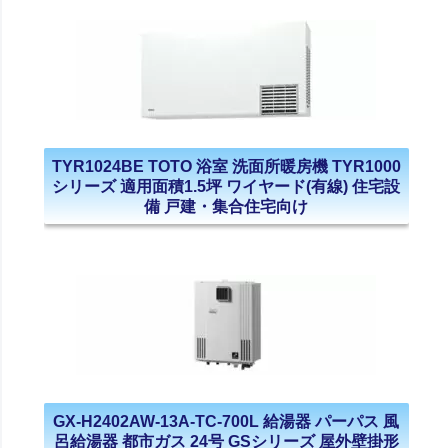
TYR1024BE TOTO 浴室 洗面所暖房機 TYR1000
シリーズ 適用面積1.5坪 ワイヤード(有線) 住宅設
備 戸建・集合住宅向け
GX-H2402AW-13A-TC-700L 給湯器 パーパス 風
呂給湯器 都市ガス 24号 GSシリーズ 屋外壁掛形