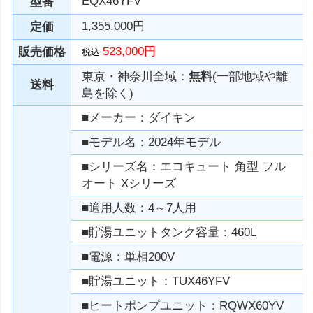
EQX46YFV
型番
1,355,000円
定価
523,000円
販売価格
税込
東京・神奈川全域：
無料
(一部地域や離
送料
島を除く)
■メーカー：ダイキン
■モデル名：2024年モデル
■シリーズ名：エコキュート 角型 フル
オート Xシリーズ
■適用人数：4～7人用
■貯湯ユニットタンク容量：460L
■電源：単相200V
■貯湯ユニット：TUX46YFV
■ヒートポンプユニット：RQWX60YV