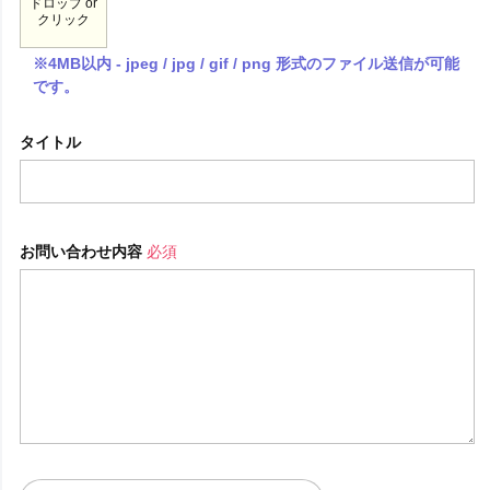
ドロップ or
クリック
※4MB以内 - jpeg / jpg / gif / png 形式のファイル送信が可能
です。
タイトル
お問い合わせ内容
必須