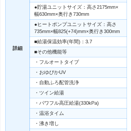
●貯湯ユニットサイズ：高さ2175mm×
幅630mm×奥行き730mm
●ヒートポンプユニットサイズ：高さ
735mm×幅825(+74)mm×奥行き300mm
■給湯保温効率(年間)：3.7
詳細
■その他機能等
・フルオートタイプ
・おゆぴかUV
・自動ふろ配管洗浄
・ツイン給湯
・パワフル高圧給湯(330kPa)
・温浴タイム
・沸き増し