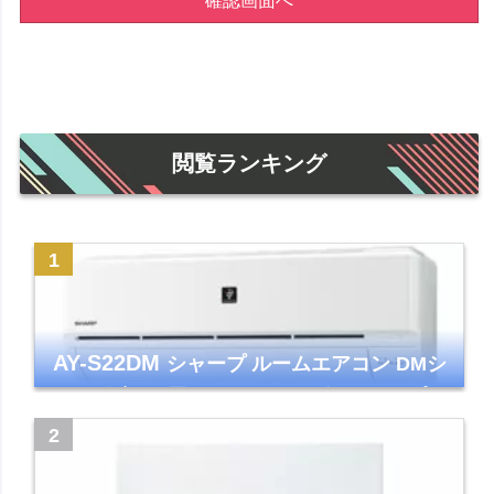
確認画面へ
閲覧ランキング
AY-S22DM
シャープ ルームエアコン DMシ
リーズ 主に6畳 ホワイト 2024年モデル プラ
ズマクラスター7000