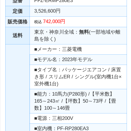
PFZ-ERMP280E3
型番
3,526,600円
定価
742,000円
販売価格
税込
東京・神奈川全域：
無料
(一部地域や離
送料
島を除く)
■メーカー：三菱電機
■モデル名：2023年モデル
■タイプ名：パッケージエアコン / 床置
き形 / スリムER / シングル(室内機1台×
室外機1台)
■能力：10馬力(P280形) /【平米数】
165～243㎡ /【坪数】50～73坪 /【畳
数】100～146畳
■電源：三相200V
■室内機：PF-RP280EA3