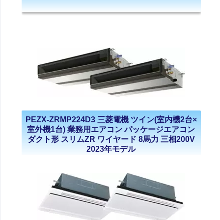
PEZX-ZRMP224D3 三菱電機 ツイン(室内機2台×
室外機1台) 業務用エアコン パッケージエアコン
ダクト形 スリムZR ワイヤード 8馬力 三相200V
2023年モデル