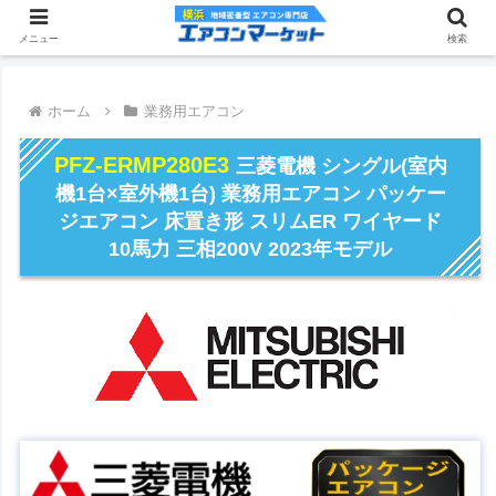
メニュー
検索
ホーム
業務用エアコン
PFZ-ERMP280E3
三菱電機 シングル(室内
機1台×室外機1台) 業務用エアコン パッケー
ジエアコン 床置き形 スリムER ワイヤード
10馬力 三相200V 2023年モデル