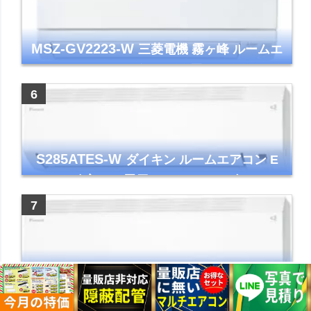
MSZ-GV2223-W
三菱電機 霧ヶ峰 ルームエ
アコン GVシリーズ おもに6畳用 ピュアホワ
イト 2023年モデル
S285ATES-W
ダイキン ルームエアコン E
シリーズ 主に10畳用 ホワイト 2025年モデル
コンパクトモデル ストリーマ
S565ATEP-W
ダイキン ルームエアコン E
シリーズ 主に18畳用 ホワイト 2025年モデル