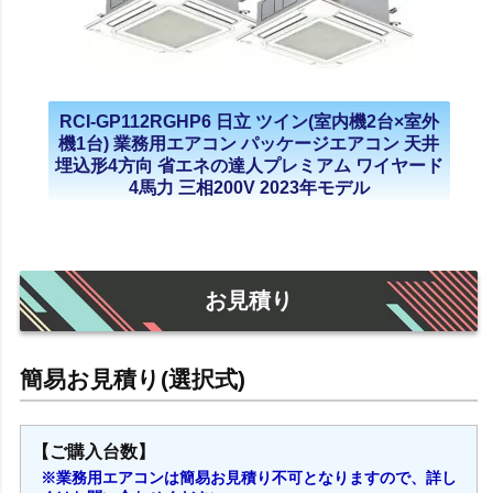
RCI-GP112RGHP6 日立 ツイン(室内機2台×室外
機1台) 業務用エアコン パッケージエアコン 天井
埋込形4方向 省エネの達人プレミアム ワイヤード
4馬力 三相200V 2023年モデル
お見積り
【ご購入台数】
※業務用エアコンは簡易お見積り不可となりますので、詳し