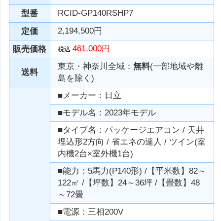
RCID-GP140RSHP7
型番
2,194,500円
定価
461,000円
販売価格
税込
東京・神奈川全域：
無料
(一部地域や離
送料
島を除く)
■メーカー：日立
■モデル名：2023年モデル
■タイプ名：パッケージエアコン / 天井
埋込形2方向 / 省エネの達人 / ツイン(室
内機2台×室外機1台)
■能力：5馬力(P140形) /【平米数】82～
122㎡ /【坪数】24～36坪 /【畳数】48
～72畳
■電源：三相200V