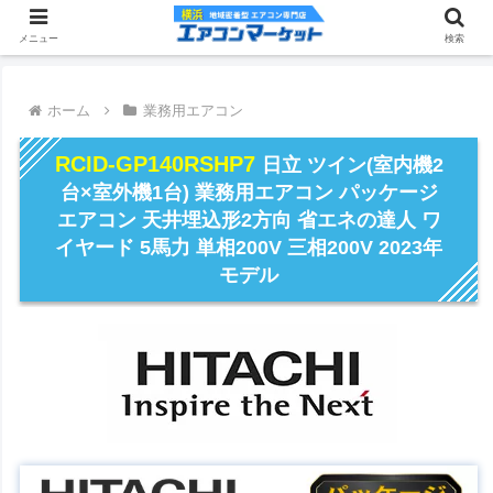
メニュー
検索
ホーム
業務用エアコン
RCID-GP140RSHP7
日立 ツイン(室内機2
台×室外機1台) 業務用エアコン パッケージ
エアコン 天井埋込形2方向 省エネの達人 ワ
イヤード 5馬力 単相200V 三相200V 2023年
モデル