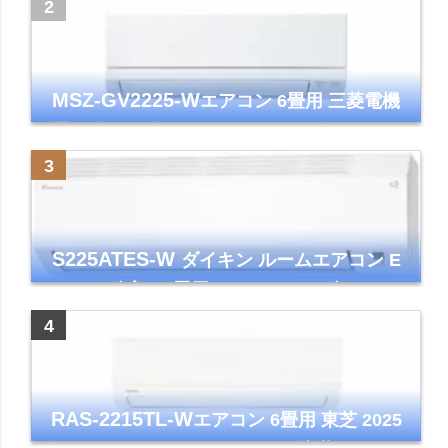
ズマクラスター7000
MSZ-GV2225-W
エアコン 6畳用 三菱電機
霧ヶ峰 2025年モデル GVシリーズ ピュアホ
ワイト 清潔 除湿 単相100V
S225ATES-W
ダイキン ルームエアコン E
シリーズ 主に6畳用 ホワイト 2025年モデル
コンパクトモデル ストリーマ
RAS-2215TL-W
エアコン 6畳用 東芝 2025