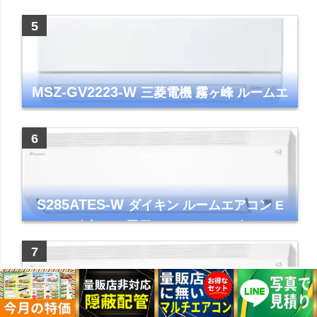
年モデル TLシリーズ ホワイト 壁掛け クーラ
ー コンパクト 清潔
MSZ-GV2223-W
三菱電機 霧ヶ峰 ルームエ
アコン GVシリーズ おもに6畳用 ピュアホワ
イト 2023年モデル
S285ATES-W
ダイキン ルームエアコン E
シリーズ 主に10畳用 ホワイト 2025年モデル
コンパクトモデル ストリーマ