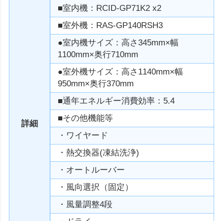
■室内機：RCID-GP71K2 x2
■室外機：RAS-GP140RSH3
●室内機サイズ：高さ345mm×幅
1100mm×奥行710mm
●室外機サイズ：高さ1140mm×幅
950mm×奥行370mm
■通年エネルギー消費効率：5.4
■その他機能等
詳細
・ワイヤード
・熱交換器(凍結洗浄)
・オートルーバー
・風向選択（固定）
・風量調整4段