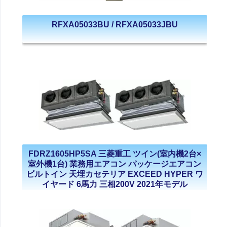
RFXA05033BU / RFXA05033JBU
FDRZ1605HP5SA 三菱重工 ツイン(室内機2台×
室外機1台) 業務用エアコン パッケージエアコン
ビルトイン 天埋カセテリア EXCEED HYPER ワ
イヤード 6馬力 三相200V 2021年モデル