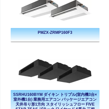
PMZX-ZRMP160F3
SSRHU160BYM ダイキン トリプル(室内機3台×
室外機1台) 業務用エアコン パッケージエアコン
天井吊り形1方向 スタイリッシュフロー FIVE