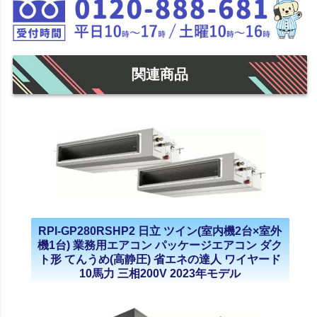
関連商品
RPI-GP280RSHP2 日立 ツイン(室内機2台×室外
機1台) 業務用エアコン パッケージエアコン ダク
ト形 てんうめ(高静圧) 省エネの達人 ワイヤード
10馬力 三相200V 2023年モデル