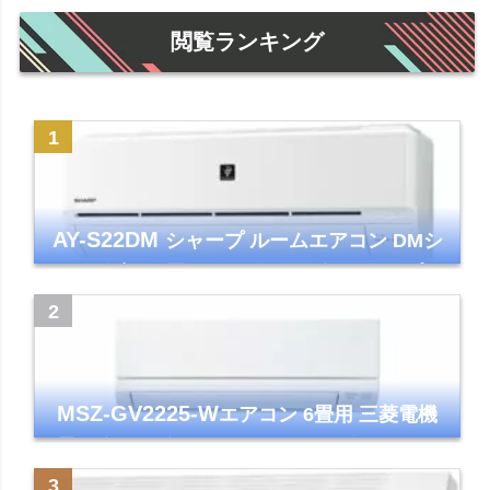
閲覧ランキング
AY-S22DM
シャープ ルームエアコン DMシ
リーズ 主に6畳 ホワイト 2024年モデル プラ
ズマクラスター7000
MSZ-GV2225-W
エアコン 6畳用 三菱電機
霧ヶ峰 2025年モデル GVシリーズ ピュアホ
ワイト 清潔 除湿 単相100V