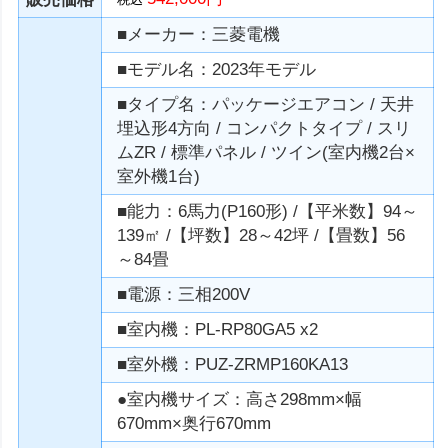
■メーカー：三菱電機
■モデル名：2023年モデル
■タイプ名：パッケージエアコン / 天井
埋込形4方向 / コンパクトタイプ / スリ
ムZR / 標準パネル / ツイン(室内機2台×
室外機1台)
■能力：6馬力(P160形) /【平米数】94～
139㎡ /【坪数】28～42坪 /【畳数】56
～84畳
■電源：三相200V
■室内機：PL-RP80GA5 x2
■室外機：PUZ-ZRMP160KA13
●室内機サイズ：高さ298mm×幅
670mm×奥行670mm