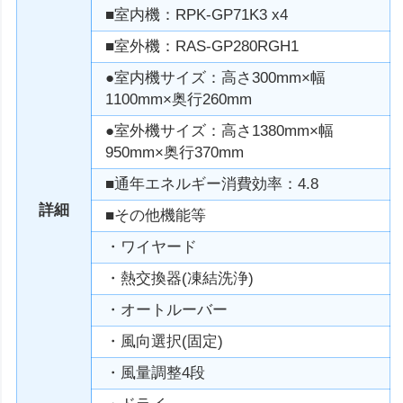
■室内機：RPK-GP71K3 x4
■室外機：RAS-GP280RGH1
●室内機サイズ：高さ300mm×幅
1100mm×奥行260mm
●室外機サイズ：高さ1380mm×幅
950mm×奥行370mm
■通年エネルギー消費効率：4.8
詳細
■その他機能等
・ワイヤード
・熱交換器(凍結洗浄)
・オートルーバー
・風向選択(固定)
・風量調整4段