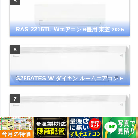
RAS-2215TL-W
エアコン 6畳用 東芝 2025
年モデル TLシリーズ ホワイト 壁掛け クーラ
ー コンパクト 清潔
S285ATES-W
ダイキン ルームエアコン E
シリーズ 主に10畳用 ホワイト 2025年モデル
コンパクトモデル ストリーマ
S565ATEP-W
ダイキン ルームエアコン E
シリーズ 主に18畳用 ホワイト 2025年モデル