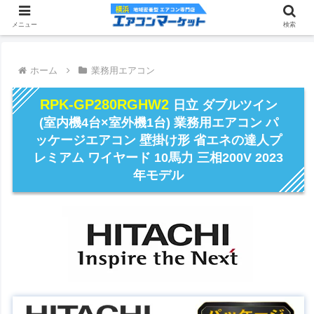
メニュー
検索
ホーム
業務用エアコン
RPK-GP280RGHW2
日立 ダブルツイン
(室内機4台×室外機1台) 業務用エアコン パ
ッケージエアコン 壁掛け形 省エネの達人プ
レミアム ワイヤード 10馬力 三相200V 2023
年モデル