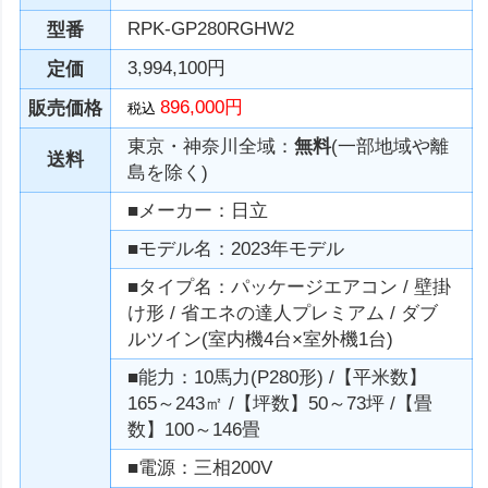
RPK-GP280RGHW2
型番
3,994,100円
定価
896,000円
販売価格
税込
東京・神奈川全域：
無料
(一部地域や離
送料
島を除く)
■メーカー：日立
■モデル名：2023年モデル
■タイプ名：パッケージエアコン / 壁掛
け形 / 省エネの達人プレミアム / ダブ
ルツイン(室内機4台×室外機1台)
■能力：10馬力(P280形) /【平米数】
165～243㎡ /【坪数】50～73坪 /【畳
数】100～146畳
■電源：三相200V