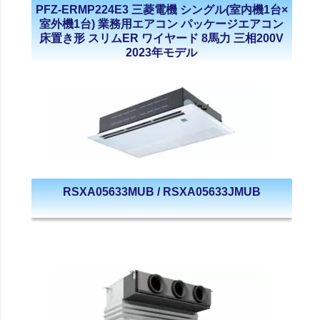
PFZ-ERMP224E3 三菱電機 シングル(室内機1台×
室外機1台) 業務用エアコン パッケージエアコン
床置き形 スリムER ワイヤード 8馬力 三相200V
2023年モデル
RSXA05633MUB / RSXA05633JMUB