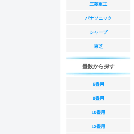
三菱重工
パナソニック
シャープ
東芝
畳数から探す
6畳用
8畳用
10畳用
12畳用