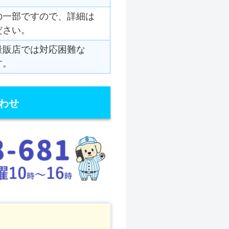
の一部ですので、詳細は
ださい。
量販店では対応困難な
す。
わせ