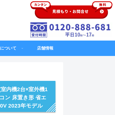
について
店舗情報
(室内機2台×室外機1
コン 床置き形 省エ
0V 2023年モデル