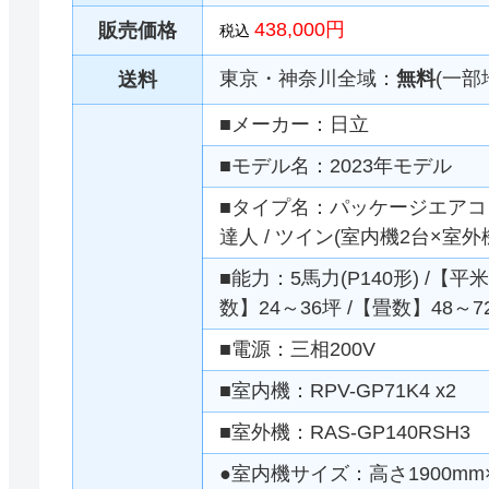
438,000円
販売価格
税込
東京・神奈川全域：
無料
(一部
送料
■メーカー：日立
■モデル名：2023年モデル
■タイプ名：パッケージエアコン 
達人 / ツイン(室内機2台×室外
■能力：5馬力(P140形) /【平米
数】24～36坪 /【畳数】48～7
■電源：三相200V
■室内機：RPV-GP71K4 x2
■室外機：RAS-GP140RSH3
●室内機サイズ：高さ1900mm×