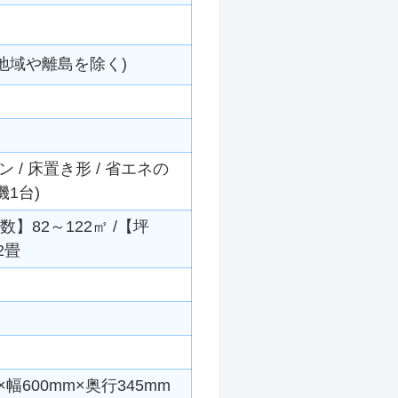
地域や離島を除く)
/ 床置き形 / 省エネの
機1台)
数】82～122㎡ /【坪
2畳
幅600mm×奥行345mm