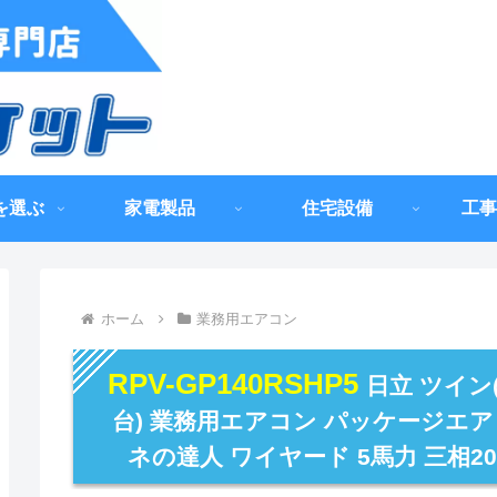
を選ぶ
家電製品
住宅設備
工事
ホーム
業務用エアコン
RPV-GP140RSHP5
日立 ツイン
台) 業務用エアコン パッケージエア
ネの達人 ワイヤード 5馬力 三相20