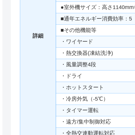
●室外機サイズ：高さ1140mm×
■通年エネルギー消費効率：5
■その他機能等
詳細
・ワイヤード
・熱交換器(凍結洗浄)
・風量調整4段
・ドライ
・ホットスタート
・冷房外気（-5℃）
・タイマー運転
・遠方/集中制御対応
・全熱交連動運転対応