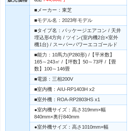
■メーカー：東芝
■モデル名：2023年モデル
■タイプ名：パッケージエアコン / 天井
埋込形4方向 / ツイン(室内機2台×室外
機1台) / スーパーパワーエコゴールド
■能力：10馬力(P280形) /【平米数】
165～243㎡ /【坪数】50～73坪 /【畳
数】100～146畳
■電源：三相200V
■室内機：AIU-RP1403H x2
■室外機：ROA-RP2803HS x1
●室内機サイズ：高さ319mm×幅
840mm×奥行840mm
●室外機サイズ：高さ1010mm×幅