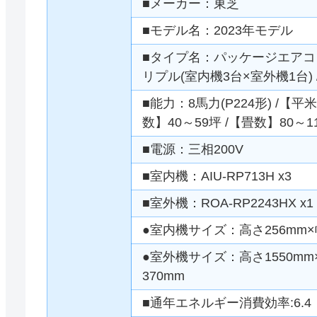
■メーカー：東芝
■モデル名：2023年モデル
■タイプ名：パッケージエアコン 
リプル(室内機3台×室外機1台)
■能力：8馬力(P224形) /【平米
数】40～59坪 /【畳数】80～1
■電源：三相200V
■室内機：AIU-RP713H x3
■室外機：ROA-RP2243HX x1
●室内機サイズ：高さ256mm×幅
●室外機サイズ：高さ1550mm×
370mm
■通年エネルギー消費効率:6.4