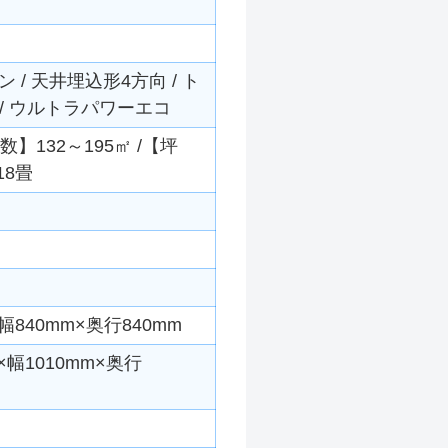
/ 天井埋込形4方向 / ト
 / ウルトラパワーエコ
数】132～195㎡ /【坪
18畳
840mm×奥行840mm
幅1010mm×奥行