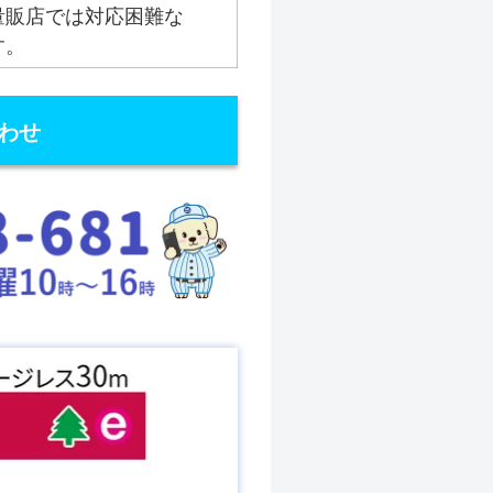
量販店では対応困難な
す。
わせ