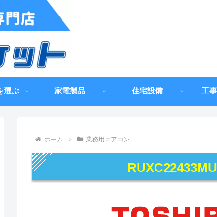
を選ぶ
家電製品
住宅設備
工事
ホーム
業務用エアコン
RUXC22433M