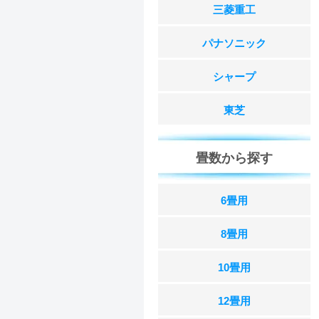
三菱重工
パナソニック
シャープ
東芝
畳数から探す
6畳用
8畳用
10畳用
12畳用