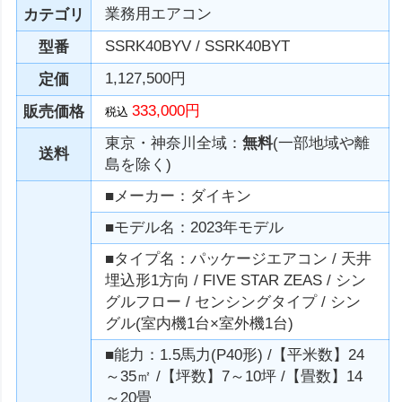
業務用エアコン
カテゴリ
SSRK40BYV / SSRK40BYT
型番
1,127,500円
定価
333,000円
販売価格
税込
東京・神奈川全域：
無料
(一部地域や離
送料
島を除く)
■メーカー：ダイキン
■モデル名：2023年モデル
■タイプ名：パッケージエアコン / 天井
埋込形1方向 / FIVE STAR ZEAS / シン
グルフロー / センシングタイプ / シン
グル(室内機1台×室外機1台)
■能力：1.5馬力(P40形) /【平米数】24
～35㎡ /【坪数】7～10坪 /【畳数】14
～20畳