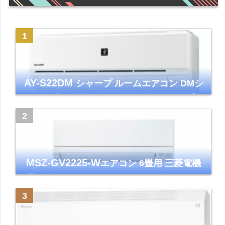
AY-S22DM
シャープ ルームエアコン DMシ
リーズ 主に6畳 ホワイト 2024年モデル プラ
ズマクラスター7000
MSZ-GV2225-W
エアコン 6畳用 三菱電機
霧ヶ峰 2025年モデル GVシリーズ ピュアホ
ワイト 清潔 除湿 単相100V