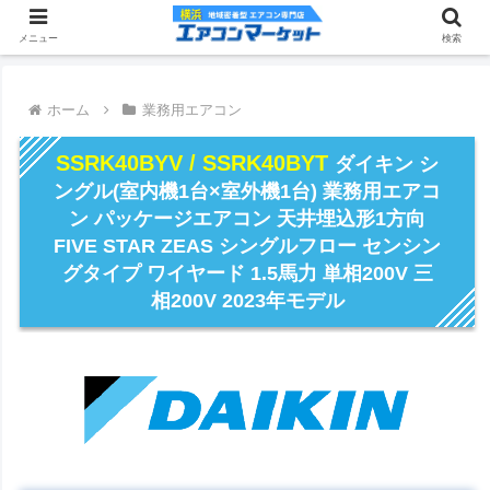
メニュー
検索
ホーム
業務用エアコン
SSRK40BYV / SSRK40BYT
ダイキン シ
ングル(室内機1台×室外機1台) 業務用エアコ
ン パッケージエアコン 天井埋込形1方向
FIVE STAR ZEAS シングルフロー センシン
グタイプ ワイヤード 1.5馬力 単相200V 三
相200V 2023年モデル