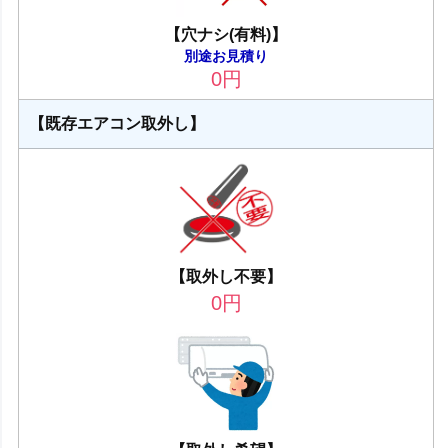
【穴ナシ(有料)】
別途お見積り
0
円
【既存エアコン取外し】
【取外し不要】
0
円