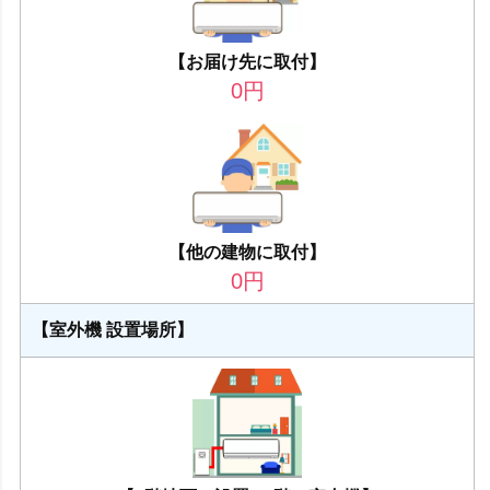
【お届け先に取付】
0
円
【他の建物に取付】
0
円
【室外機 設置場所】