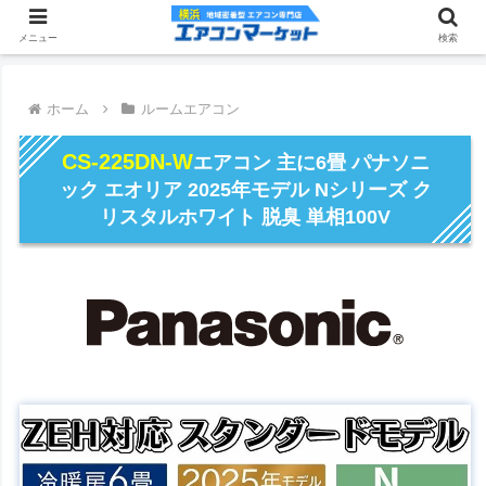
メニュー
検索
ホーム
ルームエアコン
CS-225DN-W
エアコン 主に6畳 パナソニ
ック エオリア 2025年モデル Nシリーズ ク
リスタルホワイト 脱臭 単相100V