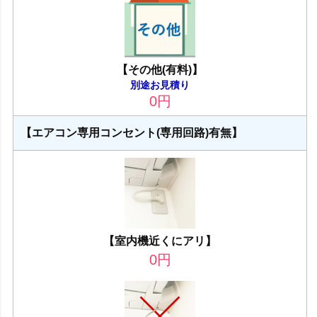
【その他(有料)】
別途お見積り
0
円
【エアコン専用コンセント(専用回路)有無】
【室内機近くにアリ】
0
円