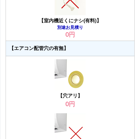
【室内機近くにナシ(有料)】
別途お見積り
0
円
【エアコン配管穴の有無】
【穴アリ】
0
円