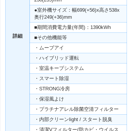
●室外機サイズ：幅699(+56)x高さ538x
奥行249(+36)mm
■期間消費電力量(年間)：1390kWh
詳細
■その他機能等
・ムーブアイ
・ハイブリッド運転
・室温キープシステム
・スマート除湿
・STRONG冷房
・保湿風よけ
・プラチナアレル除菌空清フィルター
・内部クリーンlight / スタート脱臭
・清潔Vフィルター(防カビ・ウイルス