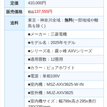
410,000円
定価
137,555円
販売価格
税込
東京・神奈川全域：
無料
(一部地域や離
送料
島を除く)
■メーカー：三菱電機
■モデル名：2025年モデル
■シリーズ名：霧ヶ峰 AXVシリーズ
■適用畳数：12畳用
■カラー：ピュアホワイト
■電源：単相100V
■室内機：MSZ-AXV3625-W-IN
■室外機：MUZ-AXV3625
●室内機サイズ：幅799x高さ295x奥行
230(235)mm