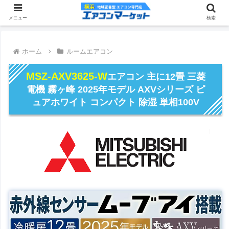
メニュー
検索
ホーム
ルームエアコン
MSZ-AXV3625-W
エアコン 主に12畳 三菱
電機 霧ヶ峰 2025年モデル AXVシリーズ ピ
ュアホワイト コンパクト 除湿 単相100V