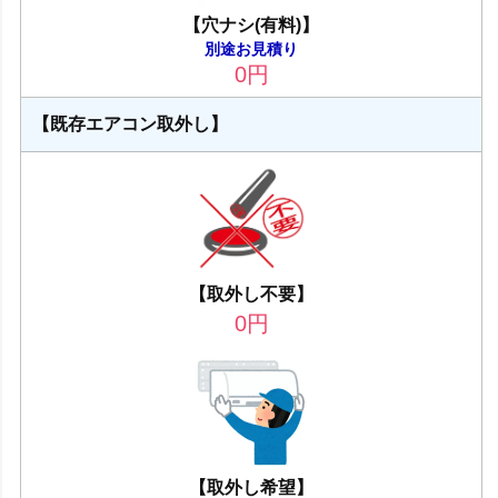
【穴ナシ(有料)】
別途お見積り
0
円
【既存エアコン取外し】
【取外し不要】
0
円
【取外し希望】