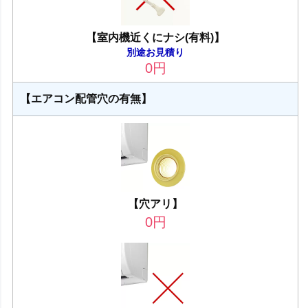
【室内機近くにナシ(有料)】
別途お見積り
0
円
【エアコン配管穴の有無】
【穴アリ】
0
円