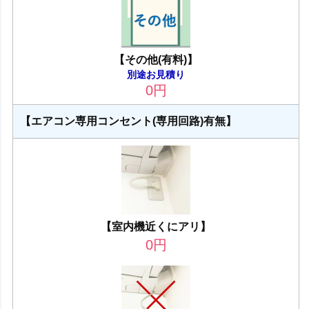
【その他(有料)】
別途お見積り
0
円
【エアコン専用コンセント(専用回路)有無】
【室内機近くにアリ】
0
円