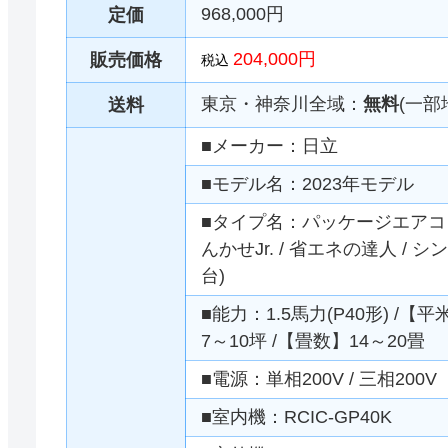
968,000円
定価
204,000円
販売価格
税込
東京・神奈川全域：
無料
(一部
送料
■メーカー：日立
■モデル名：2023年モデル
■タイプ名：パッケージエアコン 
んかせJr. / 省エネの達人 / 
台)
■能力：1.5馬力(P40形) /【
7～10坪 /【畳数】14～20畳
■電源：単相200V / 三相200V
■室内機：RCIC-GP40K