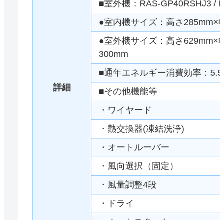
■室外機：RAS-GP40RSHJ3 / 
●室内機サイズ：高さ285mm×幅
●室外機サイズ：高さ629mm×幅
300mm
■通年エネルギー消費効率：5.
詳細
■その他機能等
・ワイヤード
・熱交換器(凍結洗浄)
・オートルーバー
・風向選択（固定）
・風量調整4段
・ドライ