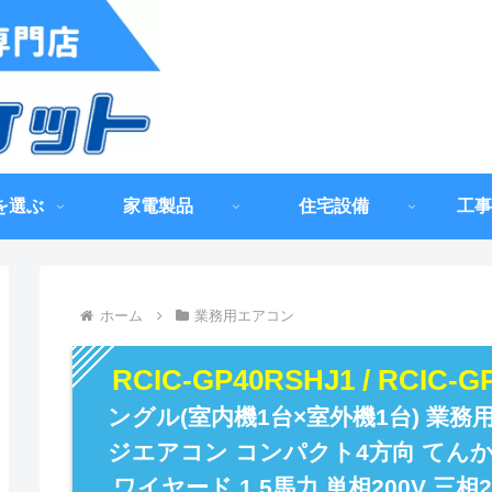
を選ぶ
家電製品
住宅設備
工事
ホーム
業務用エアコン
RCIC-GP40RSHJ1 / RCIC-
ングル(室内機1台×室外機1台) 業務
ジエアコン コンパクト4方向 てんかせ
ワイヤード 1.5馬力 単相200V 三相2