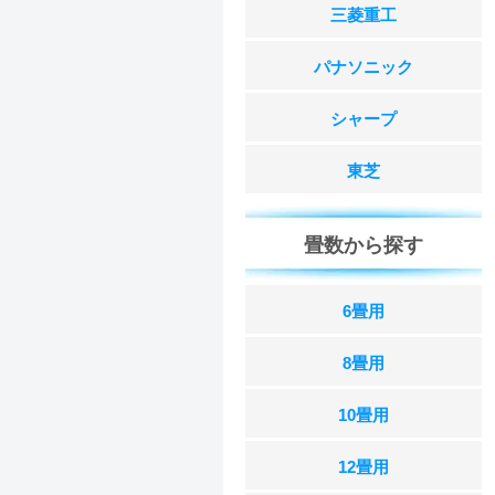
三菱重工
パナソニック
シャープ
東芝
畳数から探す
6畳用
8畳用
10畳用
12畳用