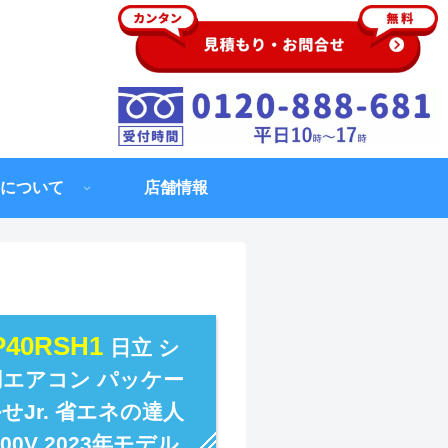
について
店舗情報
GP40RSH1
日立 シ
用エアコン パッケー
Jr. 省エネの達人
00V 2023年モデル