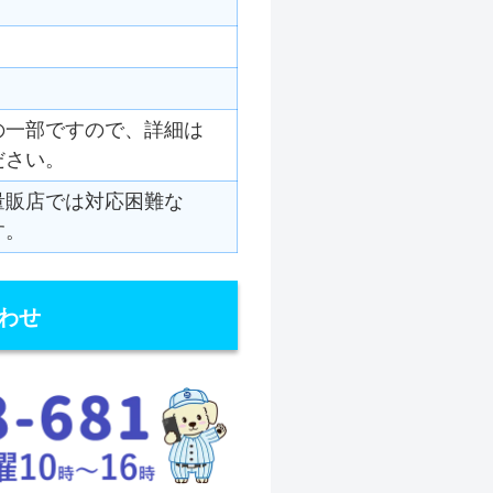
の一部ですので、詳細は
ださい。
量販店では対応困難な
す。
わせ