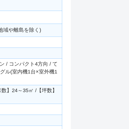
地域や離島を除く)
/ コンパクト4方向 / て
シングル(室内機1台×室外機1
平米数】24～35㎡ /【坪数】