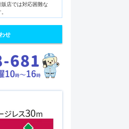
量販店では対応困難な
す。
わせ