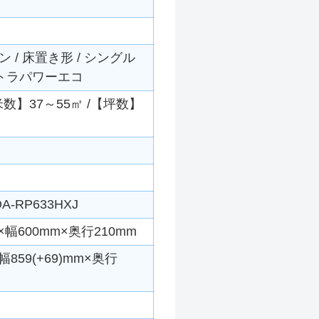
/ 床置き形 / シングル
ウルトラパワーエコ
平米数】37～55㎡ /【坪数】
A-RP633HXJ
幅600mm×奥行210mm
859(+69)mm×奥行