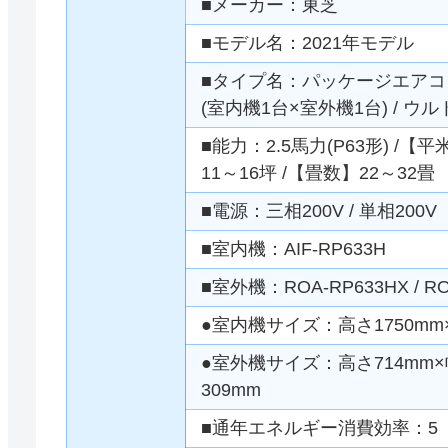
■メーカー：東芝
■モデル名：2021年モデル
■タイプ名：パッケージエアコン 
(室内機1台×室外機1台) / 
■能力：2.5馬力(P63形) /【
11～16坪 /【畳数】22～32畳
■電源：三相200V / 単相200V
■室内機：AIF-RP633H
■室外機：ROA-RP633HX / RO
●室内機サイズ：高さ1750mm×
●室外機サイズ：高さ714mm×幅
309mm
■通年エネルギー消費効率：5