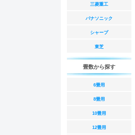
三菱重工
パナソニック
シャープ
東芝
畳数から探す
6畳用
8畳用
10畳用
12畳用