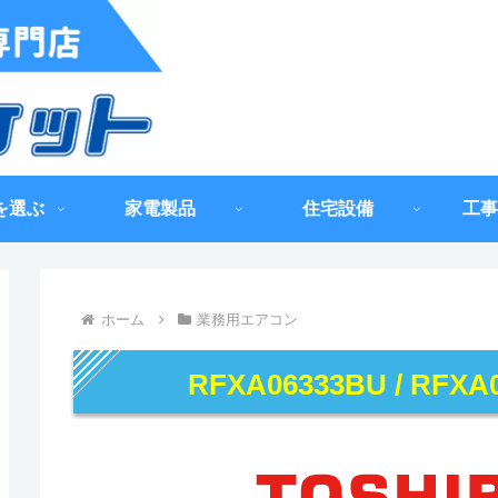
を選ぶ
家電製品
住宅設備
工事
ホーム
業務用エアコン
RFXA06333BU / RFXA