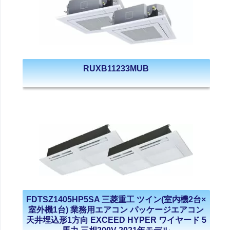
RUXB11233MUB
FDTSZ1405HP5SA 三菱重工 ツイン(室内機2台×
室外機1台) 業務用エアコン パッケージエアコン
天井埋込形1方向 EXCEED HYPER ワイヤード 5