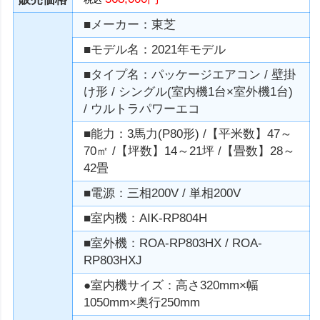
■メーカー：東芝
■モデル名：2021年モデル
■タイプ名：パッケージエアコン / 壁掛
け形 / シングル(室内機1台×室外機1台)
/ ウルトラパワーエコ
■能力：3馬力(P80形) /【平米数】47～
70㎡ /【坪数】14～21坪 /【畳数】28～
42畳
■電源：三相200V / 単相200V
■室内機：AIK-RP804H
■室外機：ROA-RP803HX / ROA-
RP803HXJ
●室内機サイズ：高さ320mm×幅
1050mm×奥行250mm