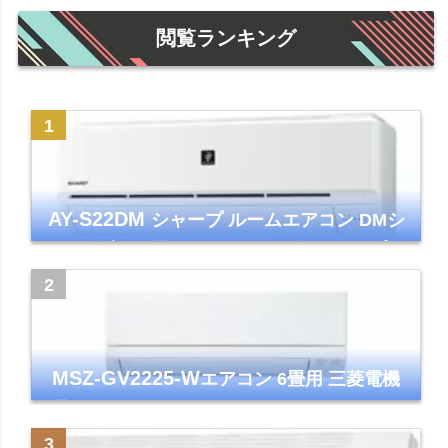
閲覧ランキング
AY-S22DM
シャープ ルームエアコン DMシ
リーズ 主に6畳 ホワイト 2024年モデル プラ
ズマクラスター7000
MSZ-GV2225-W
エアコン 6畳用 三菱電機
霧ヶ峰 2025年モデル GVシリーズ ピュアホ
ワイト 清潔 除湿 単相100V