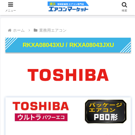
メニュー
検索
ホーム
業務用エアコン
RKXA08043XU / RKXA08043JXU